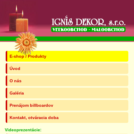
E-shop / Produkty
Úvod
O nás
Galéria
Prenájom billboardov
Kontakt, otváracia doba
Videoprezentácie: