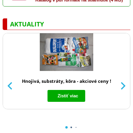
Katalóg v pdf formáte na stiahnutie (4 MB)
AKTUALITY
Hnojivá, substráty, kôra - akciové ceny !
Zistiť viac