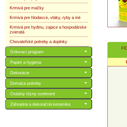
Krmivá pre mačky
Krmivá pre hlodavce, vtáky, ryby a iné
Krmivá pre hydinu, zajace a hospodárske
zvieratá
Chovateľské potreby a doplnky
FI
Grilovací program
Papier a hygiena
Dekorácie
Domáce potreby
Ostatný rôzny sortiment
Záhradná a dekoračná keramika