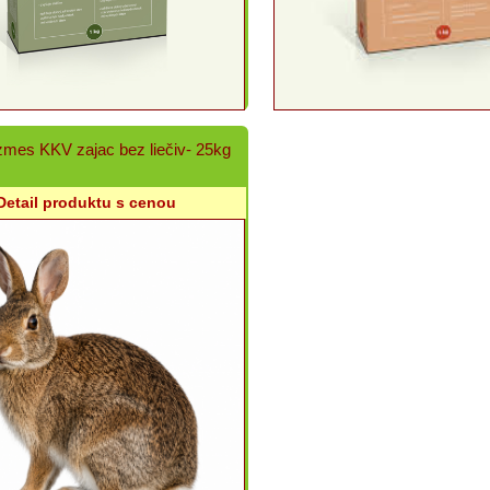
mes KKV zajac bez liečiv- 25kg
Detail produktu s cenou