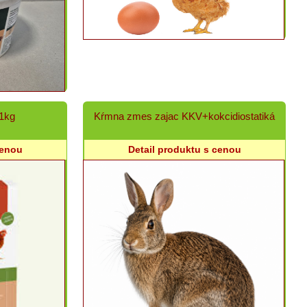
 1kg
Kŕmna zmes zajac KKV+kokcidiostatiká
cenou
Detail produktu s cenou