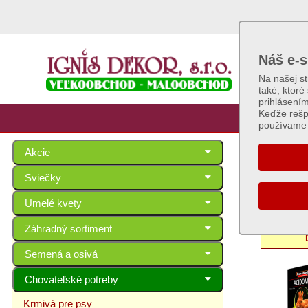
Náš e-s
Na našej s
také, ktoré
prihlásení
Keďže rešp
používame 
Akcie
Krmiv
Sviečky
Umelé kvety
Séria:
Záhradný sortiment
Semená a osivá
Chovateľské potreby
Krmivá pre psy