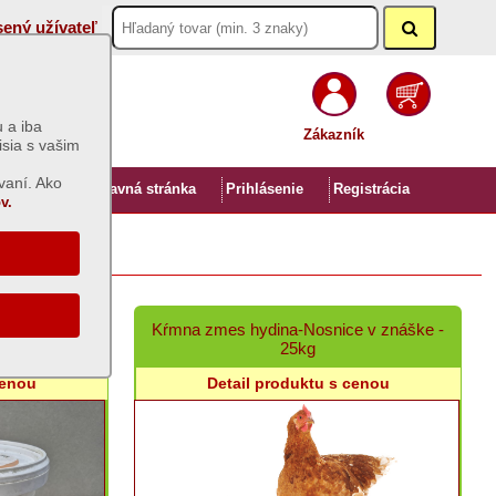
sený užívateľ
 a iba
Zákazník
isia s vašim
vaní. Ako
Úvod
Hlavná stránka
Prihlásenie
Registrácia
v.
á
ý - 5kg
Kŕmna zmes hydina-Nosnice v znáške -
25kg
cenou
Detail produktu s cenou