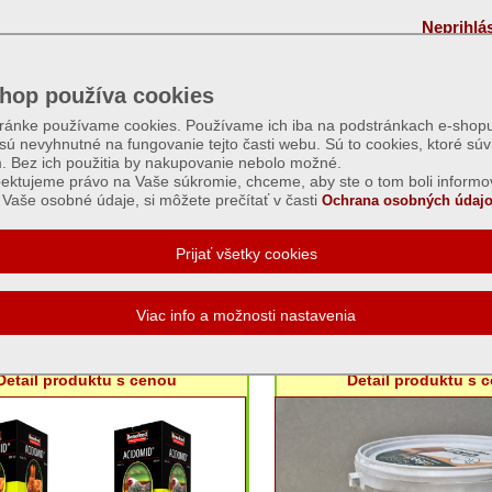
Neprihlá
hop používa cookies
tránke používame cookies. Používame ich iba na podstránkach e-shopu
 sú nevyhnutné na fungovanie tejto časti webu. Sú to cookies, ktoré súv
m. Bez ich použitia by nakupovanie nebolo možné.
ektujeme právo na Vaše súkromie, chceme, aby ste o tom boli informo
Vaše osobné údaje, si môžete prečítať v časti
Ochrana osobných údajo
á pre hydinu, zajace a hospodárske zvierat
 Acidomid hydina/králik - 500ml
Grit uhličitan vápenat
Detail produktu s cenou
Detail produktu s 