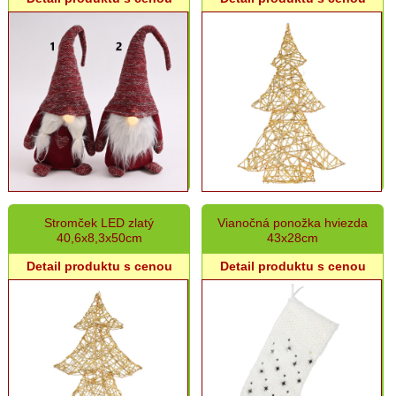
Stromček LED zlatý
Vianočná ponožka hviezda
40,6x8,3x50cm
43x28cm
Detail produktu s cenou
Detail produktu s cenou