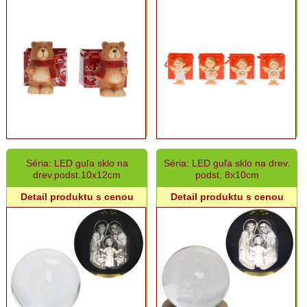
Séria: LED guľa sklo na
Séria: LED guľa sklo na drev.
drev.podst.10x12cm
podst. 8x10cm
Detail produktu s cenou
Detail produktu s cenou