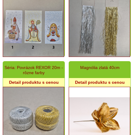
Séria: Povrázok REXOR 20m -
Magnólia zlatá 40cm
rôzne farby
Detail produktu s cenou
Detail produktu s cenou