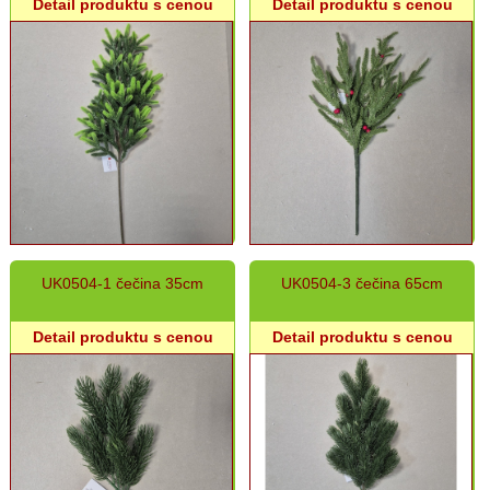
Detail produktu s cenou
Detail produktu s cenou
Grilovací
program
Papier
a
hygiena
Dekorácie
Polystyrénové
doplnky
UK0504-1 čečina 35cm
UK0504-3 čečina 65cm
Lampáše
Mašle
Detail produktu s cenou
Detail produktu s cenou
Prútie
Plechové
dekorácie
Keramické
dekorácie