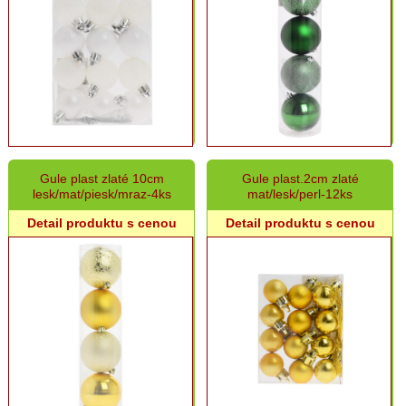
Gule plast zlaté 10cm
Gule plast.2cm zlaté
lesk/mat/piesk/mraz-4ks
mat/lesk/perl-12ks
Detail produktu s cenou
Detail produktu s cenou