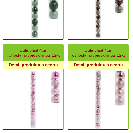
Gule plast.4cm
Gule plast.4cm
fial.lesk/mat/piesk/mraz-12ks
los.lesk/mat/piesk/mraz-12ks
Detail produktu s cenou
Detail produktu s cenou