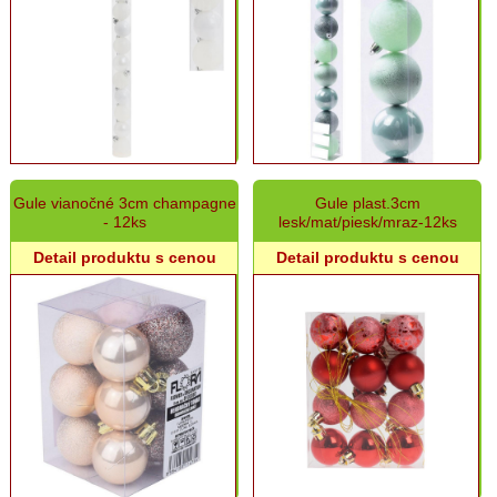
Gule vianočné 3cm champagne
Gule plast.3cm
- 12ks
lesk/mat/piesk/mraz-12ks
Detail produktu s cenou
Detail produktu s cenou