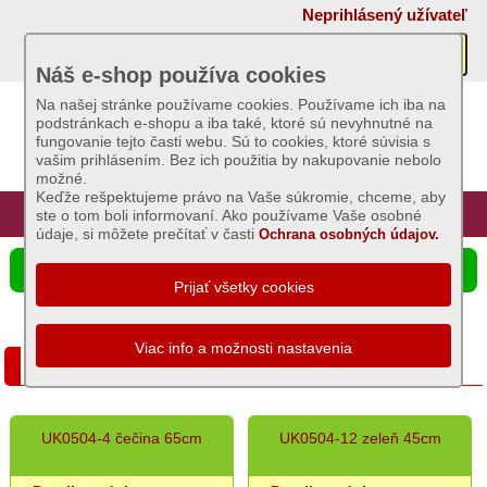
×
Neprihlásený užívateľ
Akcie
Náš e-shop používa cookies
Na našej stránke používame cookies. Používame ich iba na
podstránkach e-shopu a iba také, ktoré sú nevyhnutné na
Sviečky
fungovanie tejto časti webu. Sú to cookies, ktoré súvisia s
vašim prihlásením. Bez ich použitia by nakupovanie nebolo
možné.
Umelé
Keďže rešpektujeme právo na Vaše súkromie, chceme, aby
kvety
Úvod
Hlavná stránka
Prihlásenie
Registrácia
ste o tom boli informovaní. Ako používame Vaše osobné
údaje, si môžete prečítať v časti
Ochrana osobných údajov.
Záhradný
☰ Ponuka produktov
sortiment
Semená
a
Vianočné dekorácie
osivá
Chovateľské
UK0504-4 čečina 65cm
UK0504-12 zeleň 45cm
potreby