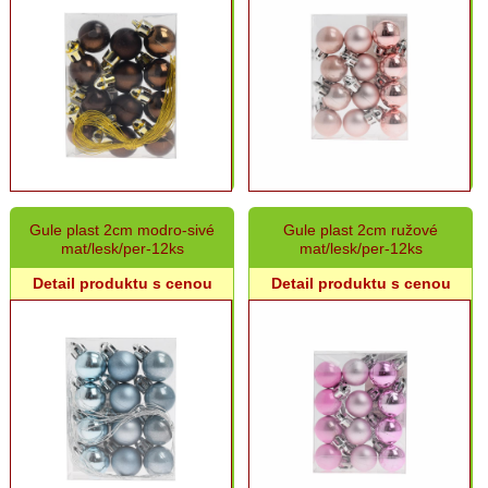
Gule plast 2cm modro-sivé
Gule plast 2cm ružové
mat/lesk/per-12ks
mat/lesk/per-12ks
Detail produktu s cenou
Detail produktu s cenou