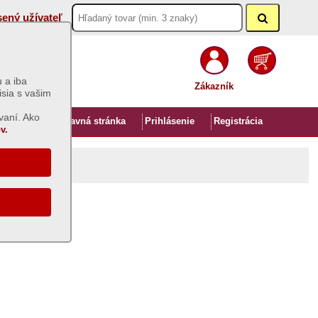
sený užívateľ
 a iba
Zákazník
isia s vašim
vaní. Ako
Úvod
Hlavná stránka
Prihlásenie
Registrácia
v.