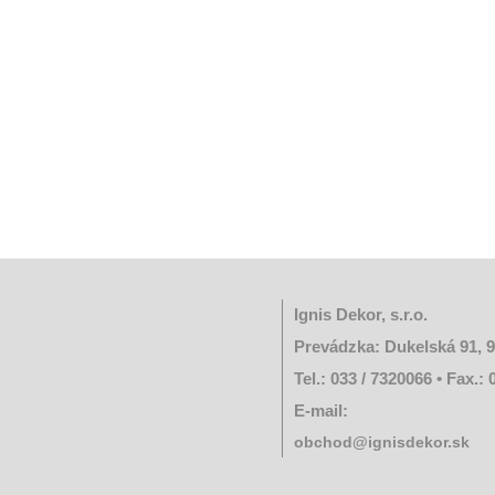
Ignis Dekor, s.r.o.
Prevádzka: Dukelská 91, 
Tel.: 033 / 7320066 • Fax.:
E-mail:
obchod@ignisdekor.sk