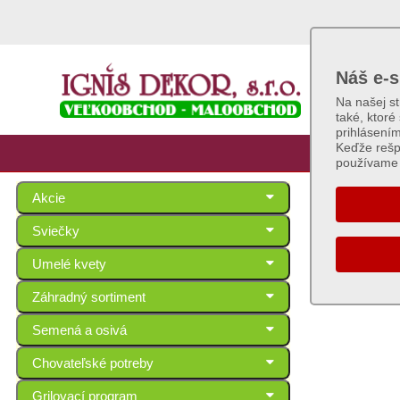
Náš e-s
Na našej s
také, ktoré
prihlásení
Keďže rešp
používame 
Akcie
Prihláseni
Sviečky
Umelé kvety
Záhradný sortiment
Semená a osivá
Chovateľské potreby
Grilovací program