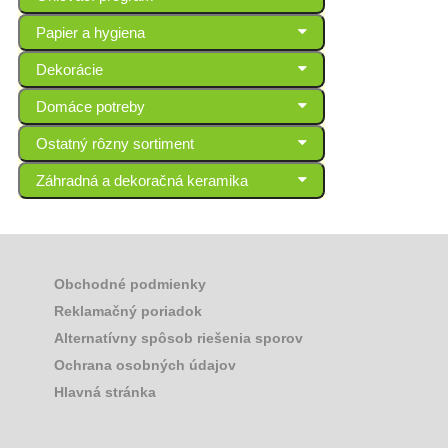
Papier a hygiena
Dekorácie
Domáce potreby
Ostatný rôzny sortiment
Záhradná a dekoračná keramika
Obchodné podmienky
Reklamačný poriadok
Alternatívny spôsob riešenia sporov
Ochrana osobných údajov
Hlavná stránka