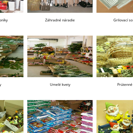
pníky
Záhradné náradie
Grilovací s
y
Umelé kvety
Prútenné