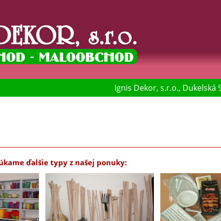
Ignis Dekor, s.r.o., Dukelská
úkame ďalšie typy z našej ponuky: