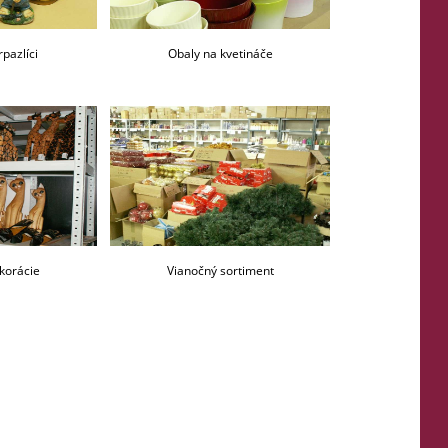
rpazlíci
Obaly na kvetináče
korácie
Vianočný sortiment