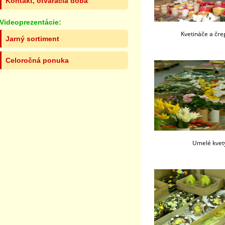
Kontakt, otváracia doba
Videoprezentácie:
Kvetináče a čre
Jarný sortiment
Celoročná ponuka
Umelé kvet