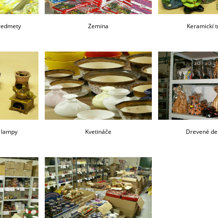
redmety
Zemina
Keramickí t
e lampy
Kvetináče
Drevené de