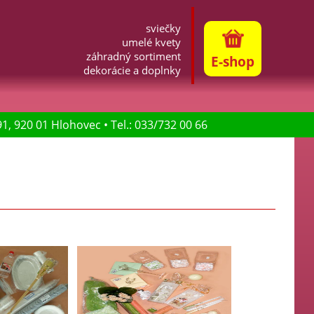
sviečky
umelé kvety
záhradný sortiment
E-shop
dekorácie a doplnky
 91, 920 01 Hlohovec • Tel.: 033/732 00 66