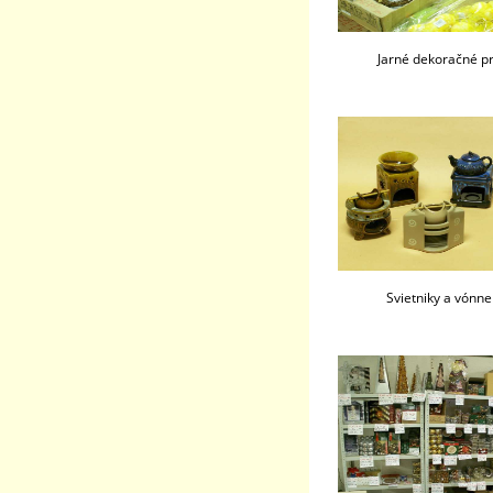
Jarné dekoračné p
Svietniky a vónn