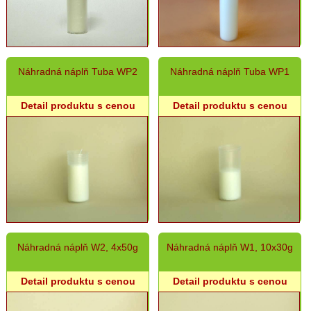
Náhrobný
sortiment
-
sklo
Náhrobný
Náhradná náplň Tuba WP2
Náhradná náplň Tuba WP1
sortiment
-
plast
Detail produktu s cenou
Detail produktu s cenou
Náhrobný
sortiment
-
náplne
Batériové
kahance
Umelé
kvety
Náhradná náplň W2, 4x50g
Náhradná náplň W1, 10x30g
Záhradný
sortiment
Detail produktu s cenou
Detail produktu s cenou