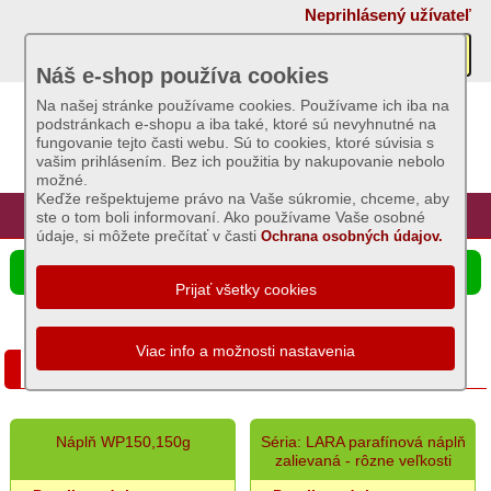
×
Neprihlásený užívateľ
Akcie
Náš e-shop používa cookies
Na našej stránke používame cookies. Používame ich iba na
podstránkach e-shopu a iba také, ktoré sú nevyhnutné na
Sviečky
fungovanie tejto časti webu. Sú to cookies, ktoré súvisia s
vašim prihlásením. Bez ich použitia by nakupovanie nebolo
Základný
možné.
sortiment
Keďže rešpektujeme právo na Vaše súkromie, chceme, aby
Úvod
Hlavná stránka
Prihlásenie
Registrácia
ste o tom boli informovaní. Ako používame Vaše osobné
Dekoratívne
údaje, si môžete prečítať v časti
Ochrana osobných údajov.
a
☰ Ponuka produktov
voňavé
sviece
-
celoročné
Náhrobný sortiment - náplne
Čajové
sviece
Omšové
zdobené
Náplň WP150,150g
Séria: LARA parafínová náplň
sviece
zalievaná - rôzne veľkosti
-