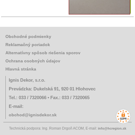
rôzny
sortiment
Záhradná
a
dekoračná
Obchodné podmienky
keramika
Reklamačný poriadok
Alternatívny spôsob riešenia sporov
Ochrana osobných údajov
Hlavná stránka
Ignis Dekor, s.r.o.
Prevádzka: Dukelská 91, 920 01 Hlohovec
Tel.: 033 / 7320066 • Fax.: 033 / 7320065
E-mail:
obchod@ignisdekor.sk
Technická podpora: Ing. Roman Drgoň ACOM, E-mail:
info@hcregion.sk