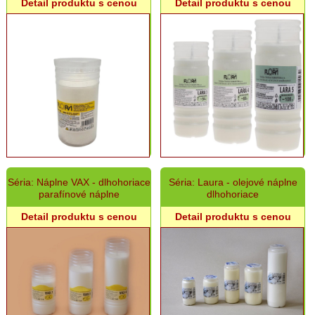
400
Detail produktu s cenou
Detail produktu s cenou
g
Omšové
zdobené
sviece
-
700
g
Omšové
zdobené
sviece
-
Paškály
Séria: Náplne VAX - dlhohoriace
Séria: Laura - olejové náplne
parafínové náplne
dlhohoriace
Omšové
zdobené
Detail produktu s cenou
Detail produktu s cenou
sviece
-
ostatné
Omšové
nezdobené
sviece
Sviece