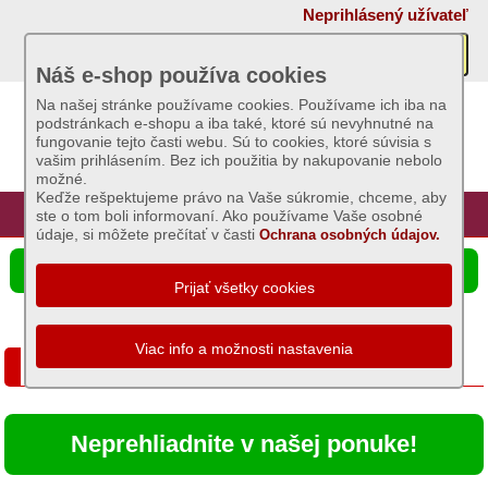
×
Neprihlásený užívateľ
Akcie
Náš e-shop používa cookies
Na našej stránke používame cookies. Používame ich iba na
podstránkach e-shopu a iba také, ktoré sú nevyhnutné na
Sviečky
fungovanie tejto časti webu. Sú to cookies, ktoré súvisia s
vašim prihlásením. Bez ich použitia by nakupovanie nebolo
možné.
Umelé
Keďže rešpektujeme právo na Vaše súkromie, chceme, aby
kvety
Úvod
Hlavná stránka
Prihlásenie
Registrácia
ste o tom boli informovaní. Ako používame Vaše osobné
údaje, si môžete prečítať v časti
Ochrana osobných údajov.
Záhradný
☰ Ponuka produktov
sortiment
Semená
a
E-SHOP firmy Ignis Dekor, s.r.o.
osivá
Chovateľské
Neprehliadnite v našej ponuke!
potreby