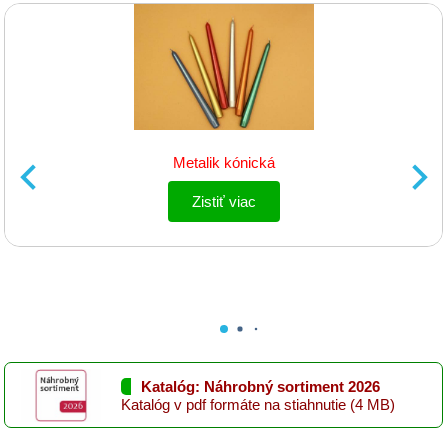
Grilovací
program
Papier
a
hygiena
Metalik kónická
Dekorácie
Zistiť viac
Domáce
potreby
Ostatný
rôzny
sortiment
Záhradná
Katalóg: Náhrobný sortiment 2026
a
Katalóg v pdf formáte na stiahnutie (4 MB)
dekoračná
keramika