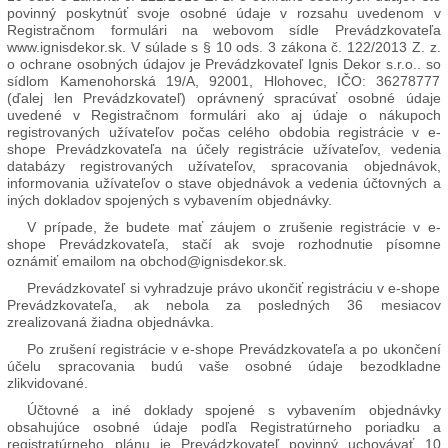
Grilovací
povinný poskytnúť svoje osobné údaje v rozsahu uvedenom v
program
Registračnom formulári na webovom sídle Prevádzkovateľa
www.ignisdekor.sk. V súlade s § 10 ods. 3 zákona č. 122/2013 Z. z.
o ochrane osobných údajov je Prevádzkovateľ Ignis Dekor s.r.o.. so
Papier
sídlom Kamenohorská 19/A, 92001, Hlohovec, IČO: 36278777
a
(ďalej len Prevádzkovateľ) oprávnený spracúvať osobné údaje
hygiena
uvedené v Registračnom formulári ako aj údaje o nákupoch
registrovaných užívateľov počas celého obdobia registrácie v e-
shope Prevádzkovateľa na účely registrácie užívateľov, vedenia
Dekorácie
databázy registrovaných užívateľov, spracovania objednávok,
informovania užívateľov o stave objednávok a vedenia účtovných a
iných dokladov spojených s vybavením objednávky.
Domáce
V prípade, že budete mať záujem o zrušenie registrácie v e-
potreby
shope Prevádzkovateľa, stačí ak svoje rozhodnutie písomne
oznámiť emailom na obchod@ignisdekor.sk.
Ostatný
Prevádzkovateľ si vyhradzuje právo ukončiť registráciu v e-shope
rôzny
Prevádzkovateľa, ak nebola za posledných 36 mesiacov
sortiment
zrealizovaná žiadna objednávka.
Po zrušení registrácie v e-shope Prevádzkovateľa a po ukončení
účelu spracovania budú vaše osobné údaje bezodkladne
Záhradná
zlikvidované.
a
dekoračná
Účtovné a iné doklady spojené s vybavením objednávky
keramika
obsahujúce osobné údaje podľa Registratúrneho poriadku a
registratúrneho plánu je Prevádzkovateľ povinný uchovávať 10