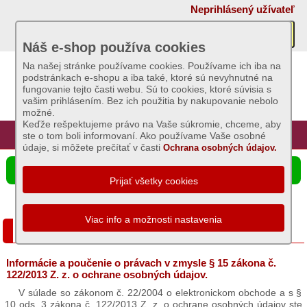
×
Neprihlásený užívateľ
Akcie
Náš e-shop používa cookies
Na našej stránke používame cookies. Používame ich iba na
podstránkach e-shopu a iba také, ktoré sú nevyhnutné na
Sviečky
fungovanie tejto časti webu. Sú to cookies, ktoré súvisia s
vašim prihlásením. Bez ich použitia by nakupovanie nebolo
možné.
Umelé
Keďže rešpektujeme právo na Vaše súkromie, chceme, aby
kvety
Úvod
Hlavná stránka
Prihlásenie
Registrácia
ste o tom boli informovaní. Ako používame Vaše osobné
údaje, si môžete prečítať v časti
Ochrana osobných údajov.
Záhradný
☰ Ponuka produktov
sortiment
Semená
a
Ochrana osobných údajov
osivá
Informácie a poučenie o právach v zmysle § 15 zákona č.
Chovateľské
122/2013 Z. z. o ochrane osobných údajov.
potreby
V súlade so zákonom č. 22/2004 o elektronickom obchode a s §
10 ods. 3 zákona č. 122/2013 Z. z. o ochrane osobných údajov ste