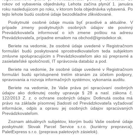
rokov od vybavenia objednávky. Lehota začína plynúť 1. januára
roku nasledujúcom po roku, v ktorom bola objednávka vybavená. Po
tejto lehote budú osobné údaje bezodkladne zlikvidované.
Poskytnuté osobné údaje musia byť pravdivé a aktuálne. V
prípade zmeny poskytnutých osobných údajov ste povinný
Prevádzkovateľa informovať o ich zmene poštou na adresu
Prevádzkovateľa, prípadne emailom na obchod@ignisdekor.sk.
Beriete na vedomie, že osobné údaje uvedené v Registračnom
formulári budú poskytované sprostredkovateľom teda subjektom
zmluvne spolupracujúcim s Prevádzkovateľom ako sú prepravné a
zasielateľské spoločnosti, IT správcovia databáz a pod.
Beriete na vedomie, že osobné údaje uvedené v Registračnom
formulári budú sprístupnené tretím stranám za účelom podpory,
spravovania a rozvoja informačných systémov, vykonania auditu.
Beriete na vedomie, že Vaše práva pri spracúvaní osobných
údajov ako dotknutej osoby upravuje § 28 a nasl. zákona č.
122/2013 Z. z. o ochrane osobných údajov. Dotknutá osoba má
právo na základe písomnej žiadosti od Prevádzkovateľa vyžadovať
informácie, odpis a opravu jej osobných údajov spracúvaných
Prevádzkovateľom.
Zoznam aktuálnych subjektov, ktorým budú Vaše osobné údaje
poskytnuté: Slovak Parcel Service s.r.o. (kuriérny prepravca),
PaletExpress s.r.o. (preprava paletových zásielok).