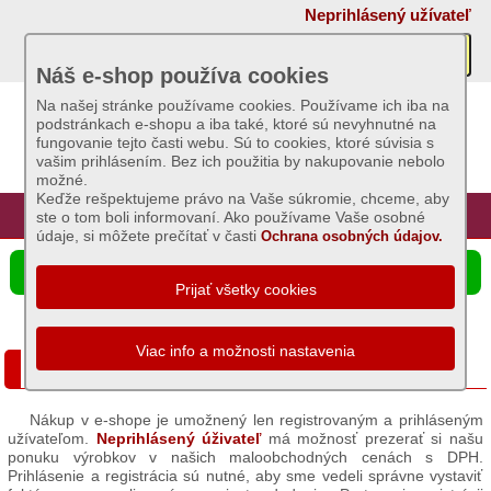
×
Neprihlásený užívateľ
Akcie
Náš e-shop používa cookies
Na našej stránke používame cookies. Používame ich iba na
podstránkach e-shopu a iba také, ktoré sú nevyhnutné na
Sviečky
fungovanie tejto časti webu. Sú to cookies, ktoré súvisia s
vašim prihlásením. Bez ich použitia by nakupovanie nebolo
možné.
Umelé
Keďže rešpektujeme právo na Vaše súkromie, chceme, aby
kvety
Úvod
Hlavná stránka
Prihlásenie
Registrácia
ste o tom boli informovaní. Ako používame Vaše osobné
údaje, si môžete prečítať v časti
Ochrana osobných údajov.
Záhradný
☰ Ponuka produktov
sortiment
Semená
a
Ako nakupovať?
osivá
Nákup v e-shope je umožnený len registrovaným a prihláseným
Chovateľské
užívateľom.
Neprihlásený úživateľ
má možnosť prezerať si našu
potreby
ponuku výrobkov v našich maloobchodných cenách s DPH.
Prihlásenie a registrácia sú nutné, aby sme vedeli správne vystaviť