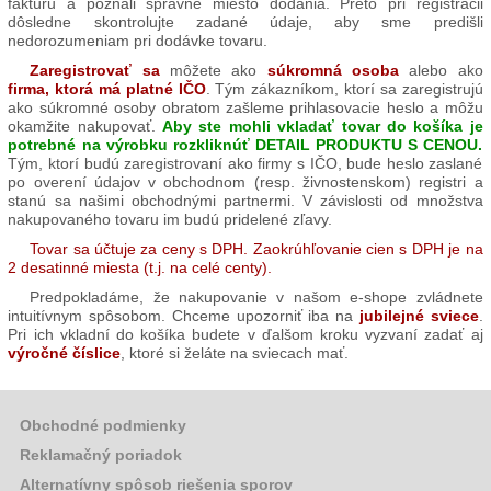
faktúru a poznali správne miesto dodania. Preto pri registrácii
Grilovací
dôsledne skontrolujte zadané údaje, aby sme predišli
program
nedorozumeniam pri dodávke tovaru.
Zaregistrovať sa
môžete ako
súkromná osoba
alebo ako
Papier
firma, ktorá má platné IČO
. Tým zákazníkom, ktorí sa zaregistrujú
a
ako súkromné osoby obratom zašleme prihlasovacie heslo a môžu
hygiena
okamžite nakupovať.
Aby ste mohli vkladať tovar do košíka je
potrebné na výrobku rozkliknúť DETAIL PRODUKTU S CENOU.
Tým, ktorí budú zaregistrovaní ako firmy s IČO, bude heslo zaslané
Dekorácie
po overení údajov v obchodnom (resp. živnostenskom) registri a
stanú sa našimi obchodnými partnermi. V závislosti od množstva
nakupovaného tovaru im budú pridelené zľavy.
Domáce
Tovar sa účtuje za ceny s DPH. Zaokrúhľovanie cien s DPH je na
potreby
2 desatinné miesta (t.j. na celé centy).
Predpokladáme, že nakupovanie v našom e-shope zvládnete
Ostatný
intuitívnym spôsobom. Chceme upozorniť iba na
jubilejné sviece
.
rôzny
Pri ich vkladní do košíka budete v ďalšom kroku vyzvaní zadať aj
sortiment
výročné číslice
, ktoré si želáte na sviecach mať.
Záhradná
Obchodné podmienky
a
dekoračná
Reklamačný poriadok
keramika
Alternatívny spôsob riešenia sporov