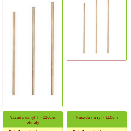
Hadice,
zavlažovanie,
vedrá
Podpory
pre
rastliny
Postrekovače,
rozprašovače
Rukavice
Viazací
materiál
Pletivá,
ohradníky
Ostatné
doplnky
Semená
Násada na rýľ T - 110cm,
Násada na rýľ - 110cm
a
ohnutý
osivá