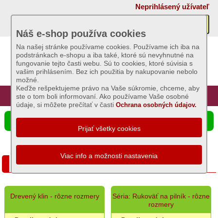
×
Neprihlásený užívateľ
Akcie
Náš e-shop používa cookies
Na našej stránke používame cookies. Používame ich iba na
podstránkach e-shopu a iba také, ktoré sú nevyhnutné na
Sviečky
fungovanie tejto časti webu. Sú to cookies, ktoré súvisia s
vašim prihlásením. Bez ich použitia by nakupovanie nebolo
možné.
Umelé
Keďže rešpektujeme právo na Vaše súkromie, chceme, aby
kvety
Úvod
Hlavná stránka
Prihlásenie
Registrácia
ste o tom boli informovaní. Ako používame Vaše osobné
údaje, si môžete prečítať v časti
Ochrana osobných údajov.
Záhradný
☰ Ponuka produktov
sortiment
Hnojivá
Drevenné násady na náradie
Postreky
proti
burinám
Postreky
Drevený klin - rôzne rozmery
Séria: Rukoväť na pilník - rôzne
proti
rozmery
škodcom