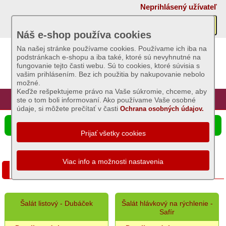
×
Neprihlásený užívateľ
Akcie
Náš e-shop používa cookies
Na našej stránke používame cookies. Používame ich iba na
podstránkach e-shopu a iba také, ktoré sú nevyhnutné na
Sviečky
fungovanie tejto časti webu. Sú to cookies, ktoré súvisia s
vašim prihlásením. Bez ich použitia by nakupovanie nebolo
možné.
Umelé
Keďže rešpektujeme právo na Vaše súkromie, chceme, aby
kvety
Úvod
Hlavná stránka
Prihlásenie
Registrácia
ste o tom boli informovaní. Ako používame Vaše osobné
údaje, si môžete prečítať v časti
Ochrana osobných údajov.
Záhradný
☰ Ponuka produktov
sortiment
Semená
a
Šalát
osivá
Zemiaky
Šalát listový - Dubáček
Šalát hlávkový na rýchlenie -
sadbové
Safír
Bôb,