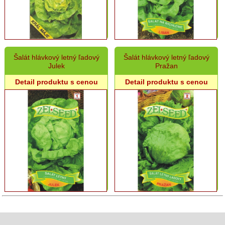
Kukurica
Fazuľa,
sója
Patizón,
Šalát hlávkový letný ľadový
Šalát hlávkový letný ľadový
Baklažán
Julek
Pražan
Mrkva
Detail produktu s cenou
Detail produktu s cenou
Zeler,
Petržlen,
Paštrnák
Uhorky,
Cukety,
Tekvice,
Melóny
Cvikľa
Špenát
Bylinky