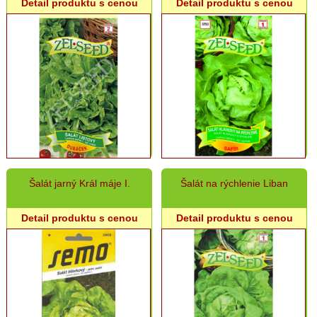
Detail produktu s cenou
Detail produktu s cenou
Hrach,
cícer
Repa
Ďatelina,
Tráva
Rajčiny
Paprika
Cibuľa
semeno,
Pór
Šalát jarný Král máje I.
Šalát na rýchlenie Liban
Kapusta,
Kel,
Detail produktu s cenou
Detail produktu s cenou
Brokolica
Šalát
Karfiol,
Kaleráb
Reďkovka