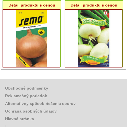
Kvety,
Detail produktu s cenou
Detail produktu s cenou
liečivé
rastliny
Ostatné
Chovateľské
potreby
Grilovací
program
Papier
a
hygiena
Obchodné podmienky
Reklamačný poriadok
Dekorácie
Alternatívny spôsob riešenia sporov
Ochrana osobných údajov
Domáce
potreby
Hlavná stránka