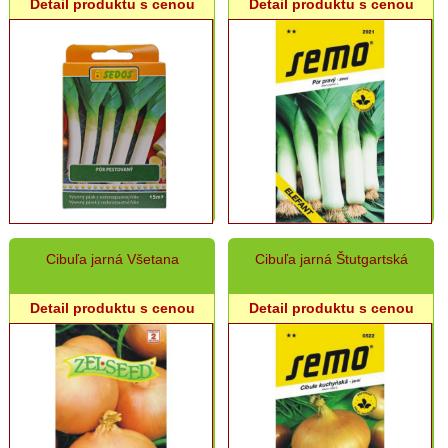
Detail produktu s cenou
Detail produktu s cenou
Hrach,
cícer
Repa
Ďatelina,
Tráva
Rajčiny
Paprika
Cibuľa
semeno,
Pór
Cibuľa jarná Všetana
Cibuľa jarná Štutgartská
Kapusta,
Kel,
Detail produktu s cenou
Detail produktu s cenou
Brokolica
Šalát
Karfiol,
Kaleráb
Reďkovka