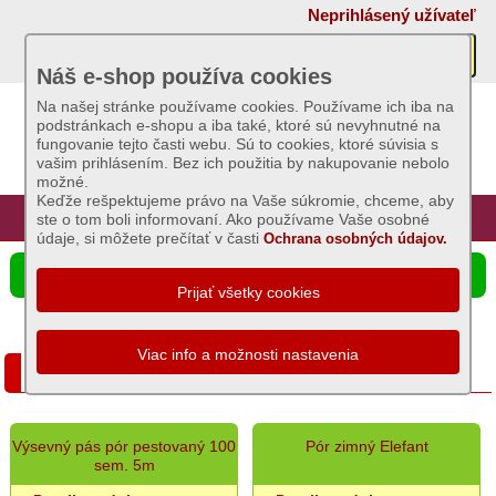
×
Neprihlásený užívateľ
Akcie
Náš e-shop používa cookies
Na našej stránke používame cookies. Používame ich iba na
podstránkach e-shopu a iba také, ktoré sú nevyhnutné na
Sviečky
fungovanie tejto časti webu. Sú to cookies, ktoré súvisia s
vašim prihlásením. Bez ich použitia by nakupovanie nebolo
možné.
Umelé
Keďže rešpektujeme právo na Vaše súkromie, chceme, aby
kvety
Úvod
Hlavná stránka
Prihlásenie
Registrácia
ste o tom boli informovaní. Ako používame Vaše osobné
údaje, si môžete prečítať v časti
Ochrana osobných údajov.
Záhradný
☰ Ponuka produktov
sortiment
Semená
a
Cibuľa semeno, Pór
osivá
Zemiaky
Výsevný pás pór pestovaný 100
Pór zimný Elefant
sadbové
sem. 5m
Bôb,