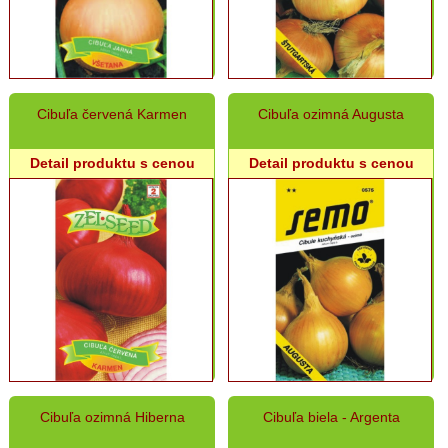
Kukurica
Fazuľa,
sója
Patizón,
Cibuľa červená Karmen
Cibuľa ozimná Augusta
Baklažán
Mrkva
Detail produktu s cenou
Detail produktu s cenou
Zeler,
Petržlen,
Paštrnák
Uhorky,
Cukety,
Tekvice,
Melóny
Cvikľa
Špenát
Cibuľa ozimná Hiberna
Cibuľa biela - Argenta
Bylinky