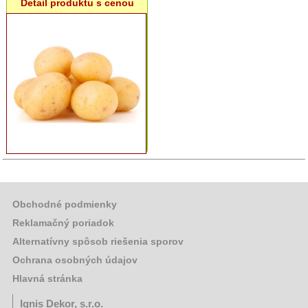
Detail produktu s cenou
Hrach,
cícer
Repa
Ďatelina,
Tráva
Rajčiny
Paprika
Cibuľa
semeno,
Pór
Kapusta,
Kel,
Obchodné podmienky
Brokolica
Reklamačný poriadok
Šalát
Alternatívny spôsob riešenia sporov
Ochrana osobných údajov
Karfiol,
Kaleráb
Hlavná stránka
Reďkovka
Ignis Dekor, s.r.o.