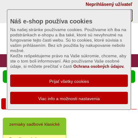
×
Neprihlásený užívateľ
Akcie
Náš e-shop používa cookies
Na našej stránke používame cookies. Používame ich iba na
podstránkach e-shopu a iba také, ktoré sú nevyhnutné na
Sviečky
fungovanie tejto časti webu. Sú to cookies, ktoré súvisia s
vašim prihlásením. Bez ich použitia by nakupovanie nebolo
možné.
Umelé
Keďže rešpektujeme právo na Vaše súkromie, chceme, aby
kvety
Úvod
Hlavná stránka
Prihlásenie
Registrácia
ste o tom boli informovaní. Ako používame Vaše osobné
údaje, si môžete prečítať v časti
Ochrana osobných údajov.
Záhradný
☰ Ponuka produktov
sortiment
Semená
a
Zemiaky sadbové
osivá
Zemiaky
zemiaky sadbové klasické
sadbové
Bôb,