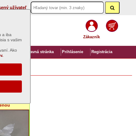
sený užívateľ
 a iba
Zákazník
isia s vašim
vaní. Ako
Úvod
Hlavná stránka
Prihlásenie
Registrácia
v.
- 2 farby
cenou