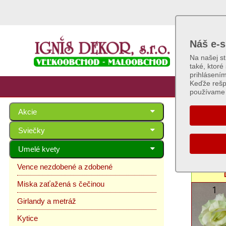
Náš e-s
Na našej s
také, ktoré
prihlásení
Keďže rešp
používame 
Akcie
Hlav
Sviečky
Umelé kvety
Séria: Ru
Vence nezdobené a zdobené
Miska zaťažená s čečinou
Girlandy a metráž
Kytice