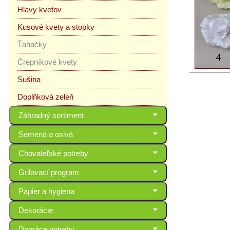
Hlavy kvetov
Kusové kvety a stopky
Ťahačky
Črepníkové kvety
Sušina
Doplňková zeleň
Záhradný sortiment
Semená a osivá
Chovateľské potreby
Grilovací program
Papier a hygiena
Dekorácie
Domáce potreby