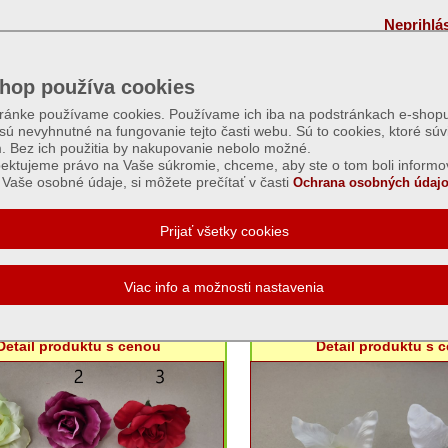
Neprihlá
hop používa cookies
tránke používame cookies. Používame ich iba na podstránkach e-shopu
 sú nevyhnutné na fungovanie tejto časti webu. Sú to cookies, ktoré súv
m. Bez ich použitia by nakupovanie nebolo možné.
ektujeme právo na Vaše súkromie, chceme, aby ste o tom boli informo
Vaše osobné údaje, si môžete prečítať v časti
Ochrana osobných údajo
y kvetov
ža hlava satén veľká - rôzne farby
Séria: Ľalia hlava veľká 
Detail produktu s cenou
Detail produktu s 