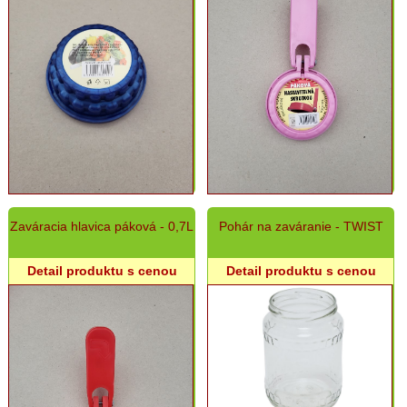
Ostatné
Ostatný
rôzny
sortiment
Záhradná
a
dekoračná
keramika
Zaváracia hlavica páková - 0,7L
Pohár na zaváranie - TWIST
Detail produktu s cenou
Detail produktu s cenou