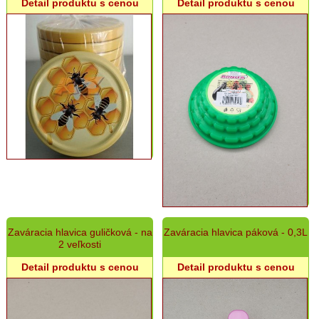
Detail produktu s cenou
Detail produktu s cenou
Grilovací
program
Papier
a
hygiena
Dekorácie
Domáce
potreby
Upratovanie
Do
Zaváracia hlavica guličková - na
Zaváracia hlavica páková - 0,3L
kuchyne
2 veľkosti
Zaváranie
Detail produktu s cenou
Detail produktu s cenou
Vrecká,
krabice,
obaly