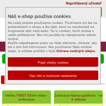
×
Neprihlásený užívateľ
Akcie
Náš e-shop používa cookies
Na našej stránke používame cookies. Používame ich iba na
podstránkach e-shopu a iba také, ktoré sú nevyhnutné na
Sviečky
fungovanie tejto časti webu. Sú to cookies, ktoré súvisia s
vašim prihlásením. Bez ich použitia by nakupovanie nebolo
možné.
Umelé
Keďže rešpektujeme právo na Vaše súkromie, chceme, aby
kvety
Úvod
Hlavná stránka
Prihlásenie
Registrácia
ste o tom boli informovaní. Ako používame Vaše osobné
údaje, si môžete prečítať v časti
Ochrana osobných údajov.
Záhradný
☰ Ponuka produktov
sortiment
Semená
a
Zaváranie
osivá
Chovateľské
Viečka TWIST 82mm včela -
Zaváracia hlavica guličková - na
potreby
šróbovacie
3 veľkosti