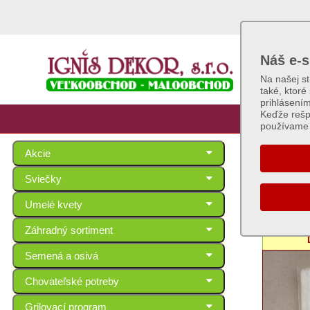
Náš e-s
Na našej s
také, ktoré
prihlásení
Keďže rešp
používame 
Akcie
Vreck
Sviečky
Umelé kvety
Séria: Zam
Záhradný sortiment
Semená a osivá
Chovateľské potreby
Grilovací program