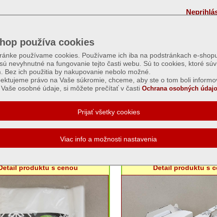
Neprihlá
hop používa cookies
tránke používame cookies. Používame ich iba na podstránkach e-shopu
 sú nevyhnutné na fungovanie tejto časti webu. Sú to cookies, ktoré súv
m. Bez ich použitia by nakupovanie nebolo možné.
ektujeme právo na Vaše súkromie, chceme, aby ste o tom boli informo
Vaše osobné údaje, si môžete prečítať v časti
Ochrana osobných údajo
á, krabice, obaly
razovacie vrecká s potlačou, 50ks
Krabice na záku
- rôzne
Detail produktu s cenou
Detail produktu s 