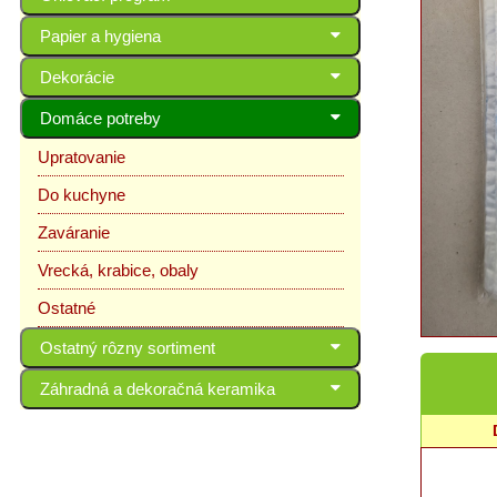
Papier a hygiena
Dekorácie
Domáce potreby
Upratovanie
Do kuchyne
Zaváranie
Vrecká, krabice, obaly
Ostatné
Ostatný rôzny sortiment
Záhradná a dekoračná keramika