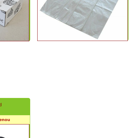
d
cenou