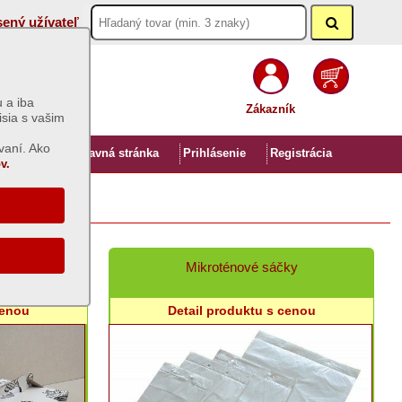
sený užívateľ
 a iba
Zákazník
isia s vašim
vaní. Ako
Úvod
Hlavná stránka
Prihlásenie
Registrácia
v.
sky
Mikroténové sáčky
cenou
Detail produktu s cenou