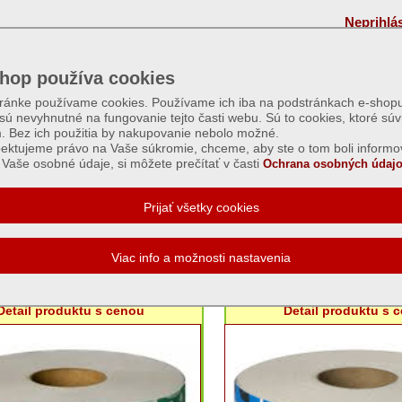
Neprihlá
hop používa cookies
tránke používame cookies. Používame ich iba na podstránkach e-shopu
 sú nevyhnutné na fungovanie tejto časti webu. Sú to cookies, ktoré súv
m. Bez ich použitia by nakupovanie nebolo možné.
ektujeme právo na Vaše súkromie, chceme, aby ste o tom boli informo
Vaše osobné údaje, si môžete prečítať v časti
Ochrana osobných údajo
tný papier
etný papier WIN 60m, 2vrstvy,
Toaletný papier Win 55m
recyklovaný
Detail produktu s cenou
Detail produktu s 