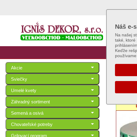
Náš e-s
Na našej s
také, ktoré
prihlásení
Keďže rešp
používame 
Akcie
Toale
Sviečky
Umelé kvety
Toal
Záhradný sortiment
Semená a osivá
Chovateľské potreby
Grilovací program