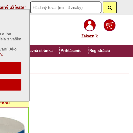
sený užívateľ
 a iba
Zákazník
isia s vašim
vaní. Ako
Úvod
Hlavná stránka
Prihlásenie
Registrácia
v.
,2 vrstvy
cenou