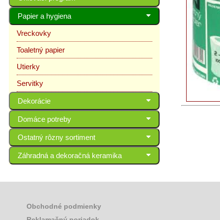
Papier a hygiena
Vreckovky
Toaletný papier
Utierky
Servitky
Dekorácie
Domáce potreby
Ostatný rôzny sortiment
Záhradná a dekoračná keramika
Obchodné podmienky
Reklamačný poriadok