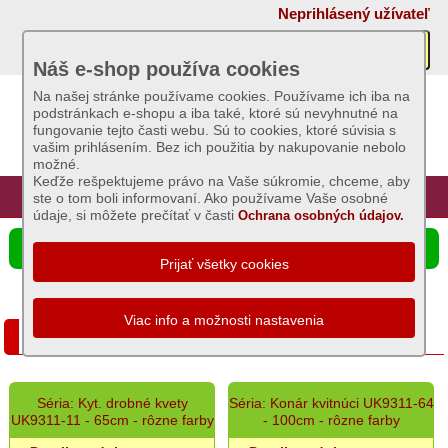
×
Neprihlásený užívateľ
Akcie
Náš e-shop používa cookies
Na našej stránke používame cookies. Používame ich iba na
podstránkach e-shopu a iba také, ktoré sú nevyhnutné na
Sviečky
fungovanie tejto časti webu. Sú to cookies, ktoré súvisia s
vašim prihlásením. Bez ich použitia by nakupovanie nebolo
možné.
Umelé
Keďže rešpektujeme právo na Vaše súkromie, chceme, aby
kvety
Úvod
Hlavná stránka
Prihlásenie
Registrácia
ste o tom boli informovaní. Ako používame Vaše osobné
údaje, si môžete prečítať v časti
Ochrana osobných údajov.
Vence
☰ Ponuka produktov
nezdobené
a
zdobené
Miska
Kusové kvety a stopky
zaťažená
s
čečinou
Girlandy
Séria: Kyt. drobné kvety
Séria: Konár kvitnúci UK9311-64
a
UK9311-11 - 65cm - rôzne farby
- 100cm - rôzne farby
metráž