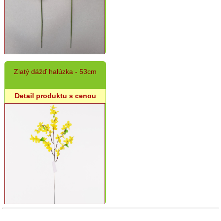
Zlatý dážď halúzka - 53cm
Detail produktu s cenou