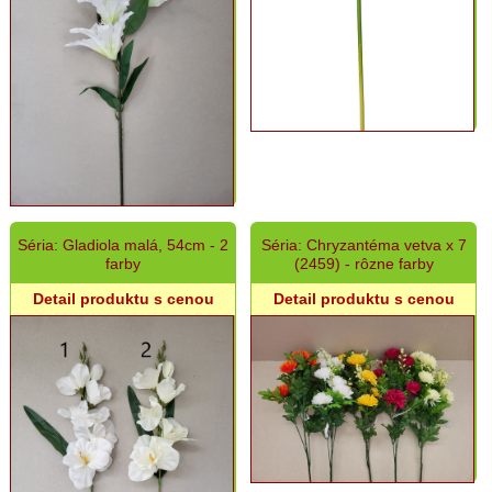
Séria: Gladiola malá, 54cm - 2
Séria: Chryzantéma vetva x 7
farby
(2459) - rôzne farby
Detail produktu s cenou
Detail produktu s cenou