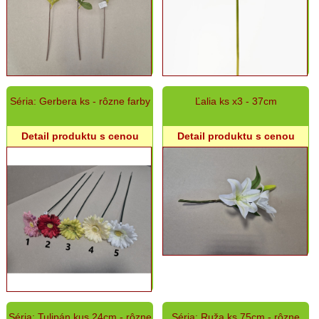
Séria: Gerbera ks - rôzne farby
Ľalia ks x3 - 37cm
Detail produktu s cenou
Detail produktu s cenou
Séria: Tulipán kus 24cm - rôzne
Séria: Ruža ks 75cm - rôzne