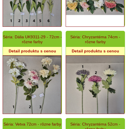
Séria: Dália UK9311-29 - 72cm -
Séria: Chryzantéma 74cm -
rôzne farby
rôzne farby
Detail produktu s cenou
Detail produktu s cenou
Séria: Vetva 72cm - rôzne farby
Séria: Chryzantéma 52cm -