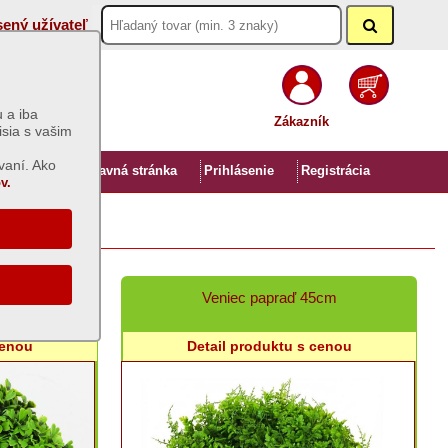
sený užívateľ
 a iba
Zákazník
isia s vašim
vaní. Ako
Úvod
Hlavná stránka
Prihlásenie
Registrácia
v.
6cm
Veniec papraď 45cm
cenou
Detail produktu s cenou