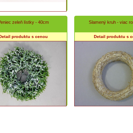
eniec zeleň lístky - 40cm
Slamený kruh - viac r
Detail produktu s cenou
Detail produktu s 