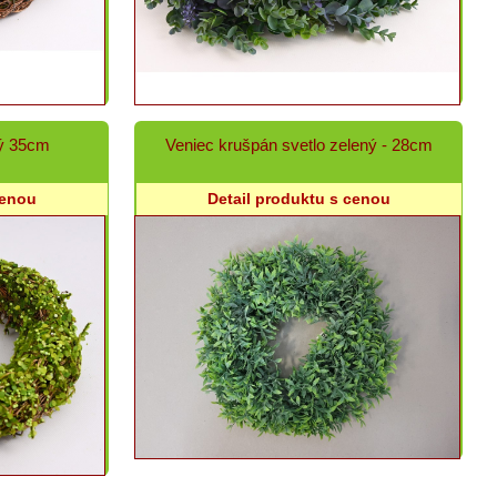
ný 35cm
Veniec krušpán svetlo zelený - 28cm
cenou
Detail produktu s cenou