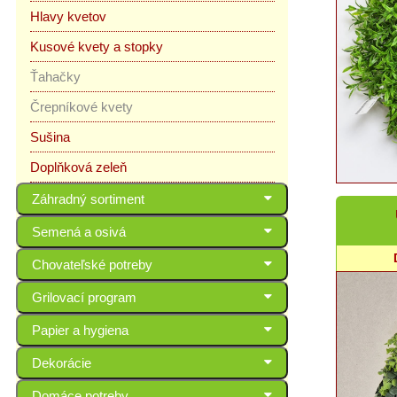
Hlavy kvetov
Kusové kvety a stopky
Ťahačky
Črepníkové kvety
Sušina
Doplňková zeleň
Záhradný sortiment
Semená a osivá
Chovateľské potreby
Grilovací program
Papier a hygiena
Dekorácie
Domáce potreby