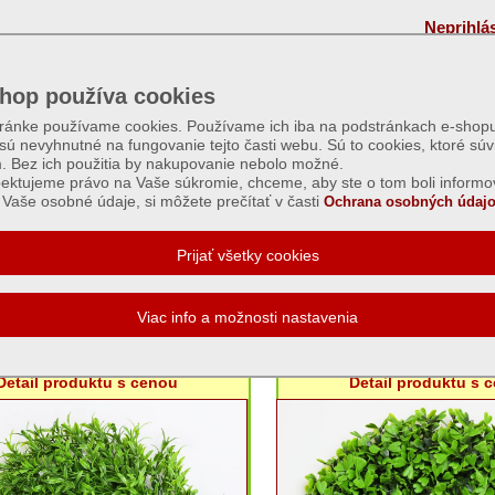
Neprihlá
hop používa cookies
tránke používame cookies. Používame ich iba na podstránkach e-shopu
 sú nevyhnutné na fungovanie tejto časti webu. Sú to cookies, ktoré súv
m. Bez ich použitia by nakupovanie nebolo možné.
ektujeme právo na Vaše súkromie, chceme, aby ste o tom boli informo
Vaše osobné údaje, si môžete prečítať v časti
Ochrana osobných údajo
e nezdobené a zdobené
Veniec rozmarín 30cm
Veniec krušpán 2
Detail produktu s cenou
Detail produktu s 