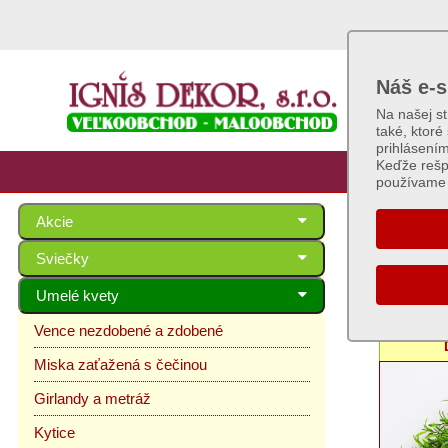
Náš e-s
Na našej s
také, ktoré
prihlásení
Keďže rešp
používame 
Akcie
Venc
Sviečky
Umelé kvety
Vence nezdobené a zdobené
Miska zaťažená s čečinou
Girlandy a metráž
Kytice