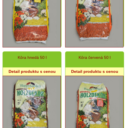
podmisky
Sadbovače,
minipareniská
Vyvýšené
záhony,
záhradné
boxy,
kompostéry
Sezónne
Kôra hnedá 50 l
Kôra červená 50 l
živé
kvety
-
Detail produktu s cenou
Detail produktu s cenou
sadenice
Záhradné
náradie,
metly,
lopaty
Drevenné
násady
na
náradie