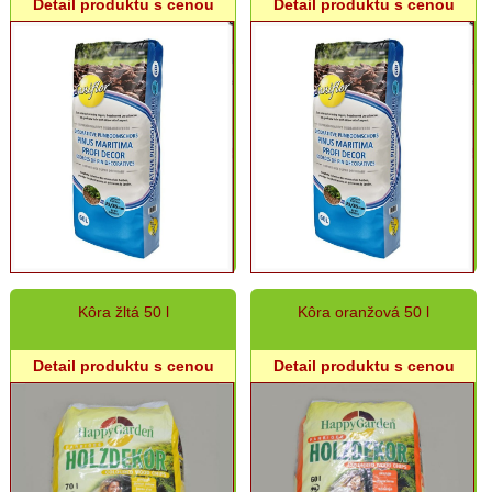
Detail produktu s cenou
Detail produktu s cenou
Postreky
proti
hubovým
chorobám
Postreky
-
ostatné
Zemina
a
substráty
Dekoračný
kameň
Kôra žltá 50 l
Kôra oranžová 50 l
Kôra
a
drevená
Detail produktu s cenou
Detail produktu s cenou
štiepka
Antuka
Kvetináče,
hrantíky,