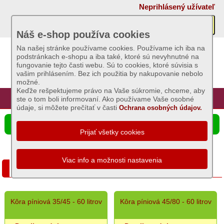
×
Neprihlásený užívateľ
Akcie
Náš e-shop používa cookies
Na našej stránke používame cookies. Používame ich iba na
podstránkach e-shopu a iba také, ktoré sú nevyhnutné na
Sviečky
fungovanie tejto časti webu. Sú to cookies, ktoré súvisia s
vašim prihlásením. Bez ich použitia by nakupovanie nebolo
možné.
Umelé
Keďže rešpektujeme právo na Vaše súkromie, chceme, aby
kvety
Úvod
Hlavná stránka
Prihlásenie
Registrácia
ste o tom boli informovaní. Ako používame Vaše osobné
údaje, si môžete prečítať v časti
Ochrana osobných údajov.
Záhradný
☰ Ponuka produktov
sortiment
Hnojivá
Kôra a drevená štiepka
Postreky
proti
burinám
Postreky
Kôra píniová 35/45 - 60 litrov
Kôra píniová 45/80 - 60 litrov
proti
škodcom