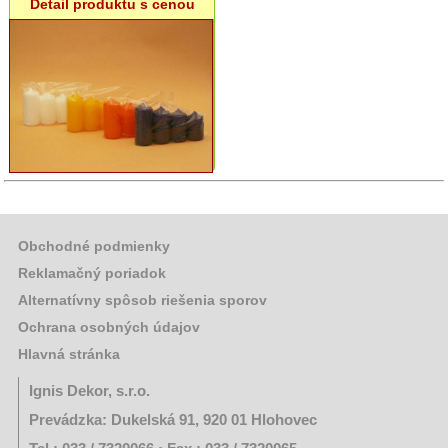
AKCIE:
Detail produktu s cenou
Dekorácie
AKCIE:
Domáce
potreby
AKCIE:
Ostatný
rôzny
sortiment
Akciový
výpredaj
Obchodné podmienky
Sviečky
Reklamačný poriadok
Alternatívny spôsob riešenia sporov
Umelé
Ochrana osobných údajov
kvety
Hlavná stránka
Záhradný
Ignis Dekor, s.r.o.
sortiment
Prevádzka: Dukelská 91, 920 01 Hlohovec