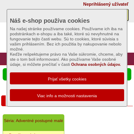
×
Neprihlásený užívateľ
Akcie
Náš e-shop používa cookies
Na našej stránke používame cookies. Používame ich iba na
AKCIE:
podstránkach e-shopu a iba také, ktoré sú nevyhnutné na
Sviečky
fungovanie tejto časti webu. Sú to cookies, ktoré súvisia s
vašim prihlásením. Bez ich použitia by nakupovanie nebolo
AKCIE:
možné.
Záhradný
Keďže rešpektujeme právo na Vaše súkromie, chceme, aby
sortiment
Úvod
Hlavná stránka
Prihlásenie
Registrácia
ste o tom boli informovaní. Ako používame Vaše osobné
údaje, si môžete prečítať v časti
Ochrana osobných údajov.
AKCIE:
Semená
☰ Ponuka produktov
a
osivá
AKCIE:
Chovateľské
Akciový výpredaj
potreby
AKCIE:
Grilovací
Séria: Adventné postupné malé
program