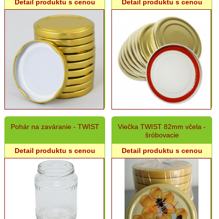
AKCIE:
Detail produktu s cenou
Detail produktu s cenou
Dekorácie
AKCIE:
Domáce
potreby
AKCIE:
Ostatný
rôzny
sortiment
Akciový
výpredaj
Pohár na zaváranie - TWIST
Viečka TWIST 82mm včela -
Sviečky
šróbovacie
Detail produktu s cenou
Detail produktu s cenou
Umelé
kvety
Záhradný
sortiment