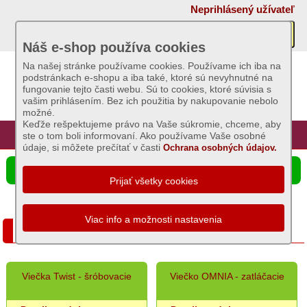
×
Neprihlásený užívateľ
Akcie
Náš e-shop používa cookies
Na našej stránke používame cookies. Používame ich iba na
AKCIE:
podstránkach e-shopu a iba také, ktoré sú nevyhnutné na
Sviečky
fungovanie tejto časti webu. Sú to cookies, ktoré súvisia s
vašim prihlásením. Bez ich použitia by nakupovanie nebolo
AKCIE:
možné.
Záhradný
Keďže rešpektujeme právo na Vaše súkromie, chceme, aby
sortiment
Úvod
Hlavná stránka
Prihlásenie
Registrácia
ste o tom boli informovaní. Ako používame Vaše osobné
údaje, si môžete prečítať v časti
Ochrana osobných údajov.
AKCIE:
Semená
☰ Ponuka produktov
a
osivá
AKCIE:
Chovateľské
AKCIE: Domáce potreby
potreby
AKCIE:
Grilovací
Viečka Twist - šróbovacie
Viečko OMNIA - zatláčacie
program