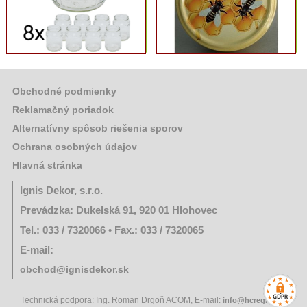
Semená
a
osivá
Chovateľské
potreby
Obchodné podmienky
Grilovací
Reklamačný poriadok
program
Alternatívny spôsob riešenia sporov
Ochrana osobných údajov
Papier
Hlavná stránka
a
hygiena
Ignis Dekor, s.r.o.
Prevádzka: Dukelská 91, 920 01 Hlohovec
Dekorácie
Tel.: 033 / 7320066 • Fax.: 033 / 7320065
Domáce
E-mail:
potreby
obchod@ignisdekor.sk
Ostatný
Technická podpora: Ing. Roman Drgoň ACOM, E-mail:
info@hcregion.sk