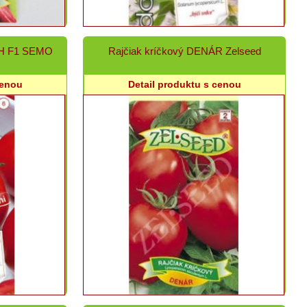
H F1 SEMO
Rajčiak kríčkový DENÁR Zelseed
cenou
Detail produktu s cenou