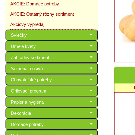
AKCIE: Domáce potreby
AKCIE: Ostatný rôzny sortiment
Akciový výpredaj
Sviečky
Umelé kvety
Záhradný sortiment
Semená a osivá
Chovateľské potreby
Grilovací program
Papier a hygiena
Dekorácie
Domáce potreby