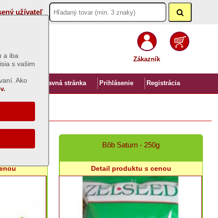
sený užívateľ
 a iba
Zákazník
isia s vašim
vaní. Ako
Úvod
Hlavná stránka
Prihlásenie
Registrácia
v.
ie
Bôb Saturn - 250g
cenou
Detail produktu s cenou