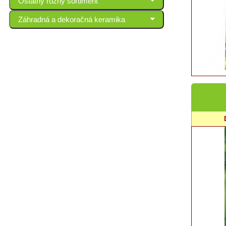
Ostatný rôzny sortiment
Záhradná a dekoračná keramika