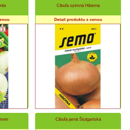
enta
Cibuľa ozimná Hiberna
cenou
Detail produktu s cenou
rmen
Cibuľa jarná Štutgartská