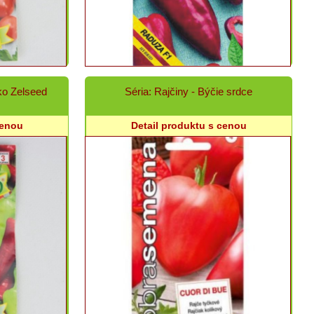
o Zelseed
Séria: Rajčiny - Býčie srdce
cenou
Detail produktu s cenou