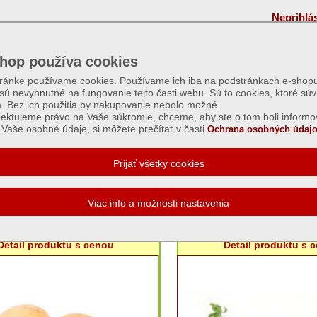
Neprihlá
hop používa cookies
tránke používame cookies. Používame ich iba na podstránkach e-shopu
 sú nevyhnutné na fungovanie tejto časti webu. Sú to cookies, ktoré súv
m. Bez ich použitia by nakupovanie nebolo možné.
ektujeme právo na Vaše súkromie, chceme, aby ste o tom boli informo
Vaše osobné údaje, si môžete prečítať v časti
Ochrana osobných údajo
E: Semená a osivá
emiaky sadbové klasické
Hrach na saden
Detail produktu s cenou
Detail produktu s 