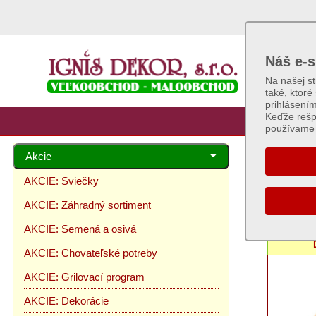
Náš e-s
Na našej s
také, ktoré
prihlásení
Keďže rešp
používame 
Akcie
AKCI
AKCIE: Sviečky
AKCIE: Záhradný sortiment
z
AKCIE: Semená a osivá
AKCIE: Chovateľské potreby
AKCIE: Grilovací program
AKCIE: Dekorácie