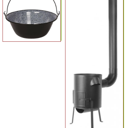
Semená
a
osivá
Chovateľské
potreby
Grilovací
program
Papier
a
hygiena
Dekorácie
Domáce
potreby
Ostatný