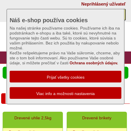
×
Neprihlásený užívateľ
Akcie
Náš e-shop používa cookies
Na našej stránke používame cookies. Používame ich iba na
AKCIE:
podstránkach e-shopu a iba také, ktoré sú nevyhnutné na
Sviečky
fungovanie tejto časti webu. Sú to cookies, ktoré súvisia s
vašim prihlásením. Bez ich použitia by nakupovanie nebolo
AKCIE:
možné.
Záhradný
Keďže rešpektujeme právo na Vaše súkromie, chceme, aby
sortiment
Úvod
Hlavná stránka
Prihlásenie
Registrácia
ste o tom boli informovaní. Ako používame Vaše osobné
údaje, si môžete prečítať v časti
Ochrana osobných údajov.
AKCIE:
Semená
☰ Ponuka produktov
a
osivá
AKCIE:
Chovateľské
AKCIE: Grilovací program
potreby
AKCIE:
Grilovací
Drevené uhlie 2,5kg
Drevené brikety
program