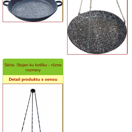
Séria: Stojan ku kotlíku - rôzne
rozmery
Detail produktu s cenou