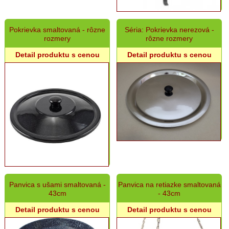
rôzny
sortiment
Pokrievka smaltovaná - rôzne
Séria: Pokrievka nerezová -
Záhradná
rozmery
rôzne rozmery
a
dekoračná
Detail produktu s cenou
Detail produktu s cenou
keramika
Panvica s ušami smaltovaná -
Panvica na retiazke smaltovaná
43cm
- 43cm
Detail produktu s cenou
Detail produktu s cenou