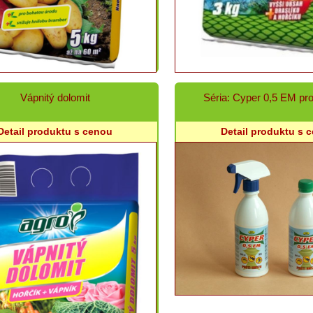
Vápnitý dolomit
Séria: Cyper 0,5 EM pr
Detail produktu s cenou
Detail produktu s 