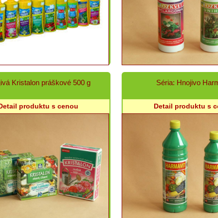
ivá Kristalon práškové 500 g
Séria: Hnojivo Har
Detail produktu s cenou
Detail produktu s 