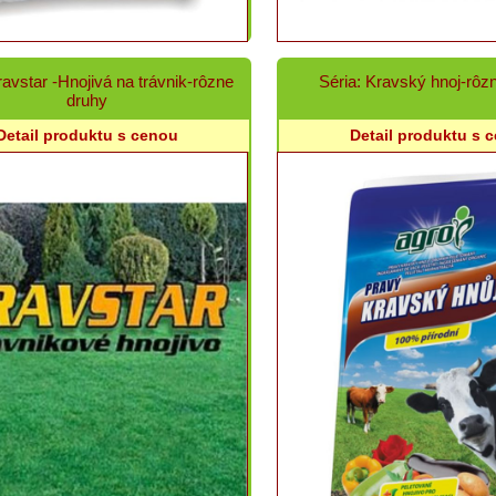
ravstar -Hnojivá na trávnik-rôzne
Séria: Kravský hnoj-rôz
druhy
Detail produktu s cenou
Detail produktu s 