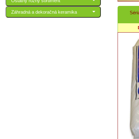
Ostatný rôzny sortiment
Záhradná a dekoračná keramika
Séri