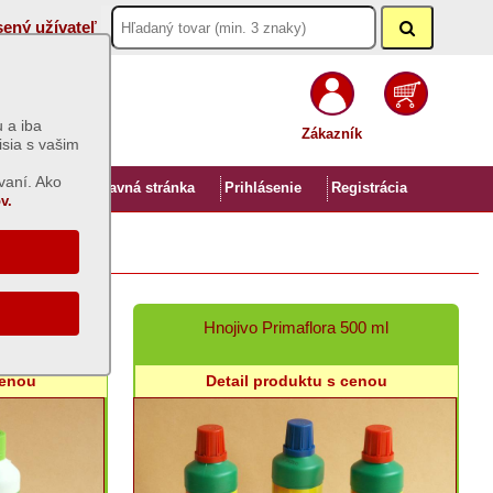
sený užívateľ
 a iba
Zákazník
isia s vašim
vaní. Ako
Úvod
Hlavná stránka
Prihlásenie
Registrácia
v.
0 ml
Hnojivo Primaflora 500 ml
cenou
Detail produktu s cenou