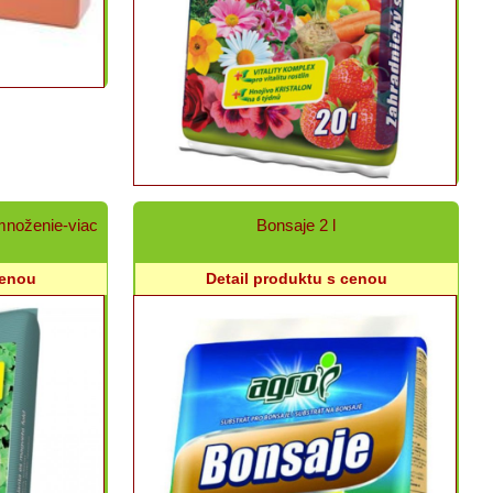
 množenie-viac
Bonsaje 2 l
cenou
Detail produktu s cenou