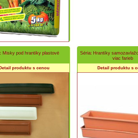
: Misky pod hrantíky plastové
Séria: Hrantíky samozavlaž
viac farieb
Detail produktu s cenou
Detail produktu s 