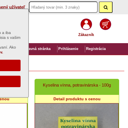
sený užívateľ
 a iba
Zákazník
isia s vašim
vaní. Ako
Úvod
Hlavná stránka
Prihlásenie
Registrácia
v.
la 1L
Kyselina vínna, potravinárska - 100g
cenou
Detail produktu s cenou