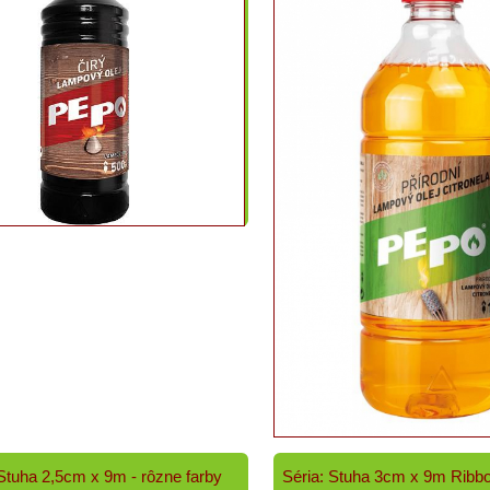
 Stuha 2,5cm x 9m - rôzne farby
Séria: Stuha 3cm x 9m Ribbon