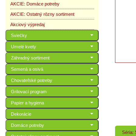
AKCIE: Domáce potreby
AKCIE: Ostatný rôzny sortiment
Akciový výpredaj
Sviečky
Umelé kvety
Záhradný sortiment
Semená a osivá
Chovateľské potreby
Grilovací program
Papier a hygiena
Dekorácie
Domáce potreby
Séria: