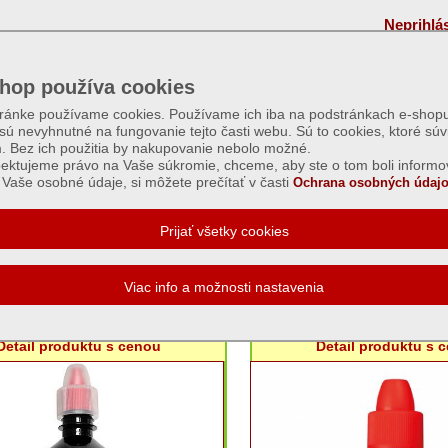
Neprihlá
hop používa cookies
tránke používame cookies. Používame ich iba na podstránkach e-shopu
 sú nevyhnutné na fungovanie tejto časti webu. Sú to cookies, ktoré súv
m. Bez ich použitia by nakupovanie nebolo možné.
ektujeme právo na Vaše súkromie, chceme, aby ste o tom boli informo
Vaše osobné údaje, si môžete prečítať v časti
Ochrana osobných údajo
: Ostatný rôzny sortiment
Olej lampový číry
Olej lampový citrone
Detail produktu s cenou
Detail produktu s 