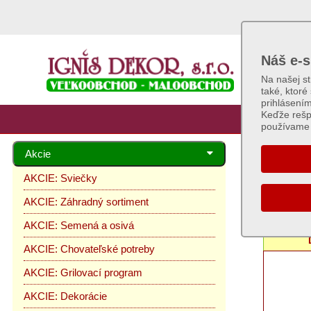
Náš e-s
Na našej s
také, ktoré
prihlásení
Keďže rešp
používame 
Akcie
AKCIE
AKCIE: Sviečky
AKCIE: Záhradný sortiment
AKCIE: Semená a osivá
AKCIE: Chovateľské potreby
AKCIE: Grilovací program
AKCIE: Dekorácie