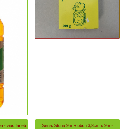
 - viac farieb
Séria: Stuha 9m Ribbon 3,8cm x 9m -