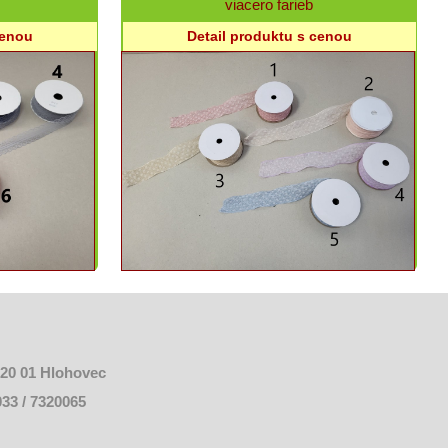
viacero farieb
cenou
Detail produktu s cenou
920 01 Hlohovec
 033 / 7320065