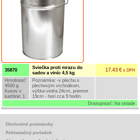
Grilovací
program
Papier
a
hygiena
Dekorácie
Sviečka proti mrazu do
Domáce
17.43 €
35870
s DPH
sadov a viníc 4,5 kg
potreby
Hmotnosť:
Poznámka: -v plechu s
4500 g
plechovým vrchnákom,
Ostatný
Kusov v
výška vedra 24cm, priemer
rôzny
kartóne: 1
19cm - horí cca 9 hodín
sortiment
Dostupnosť: Na sklade
Záhradná
a
Obchodné podmienky
dekoračná
keramika
Reklamačný poriadok