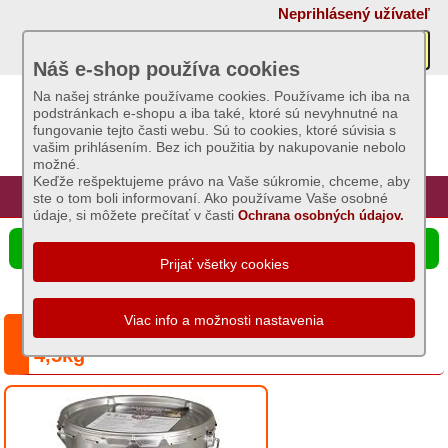
×
Neprihlásený užívateľ
Akcie
Náš e-shop používa cookies
Na našej stránke používame cookies. Používame ich iba na
podstránkach e-shopu a iba také, ktoré sú nevyhnutné na
Sviečky
fungovanie tejto časti webu. Sú to cookies, ktoré súvisia s
vašim prihlásením. Bez ich použitia by nakupovanie nebolo
možné.
Umelé
Keďže rešpektujeme právo na Vaše súkromie, chceme, aby
kvety
Úvod
Hlavná stránka
Prihlásenie
Registrácia
ste o tom boli informovaní. Ako používame Vaše osobné
údaje, si môžete prečítať v časti
Ochrana osobných údajov.
Záhradný
☰ Ponuka produktov
sortiment
Semená
a
Sviečka protimrazová do sadov a viníc
osivá
4,5kg
Chovateľské
potreby