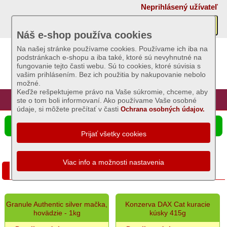
×
Neprihlásený užívateľ
Akcie
Náš e-shop používa cookies
Na našej stránke používame cookies. Používame ich iba na
podstránkach e-shopu a iba také, ktoré sú nevyhnutné na
Sviečky
fungovanie tejto časti webu. Sú to cookies, ktoré súvisia s
vašim prihlásením. Bez ich použitia by nakupovanie nebolo
možné.
Umelé
Keďže rešpektujeme právo na Vaše súkromie, chceme, aby
kvety
Úvod
Hlavná stránka
Prihlásenie
Registrácia
ste o tom boli informovaní. Ako používame Vaše osobné
údaje, si môžete prečítať v časti
Ochrana osobných údajov.
Záhradný
☰ Ponuka produktov
sortiment
Semená
a
Krmivá pre mačky
osivá
Chovateľské
Granule Authentic silver mačka,
Konzerva DAX Cat kuracie
potreby
hovädzie - 1kg
kúsky 415g