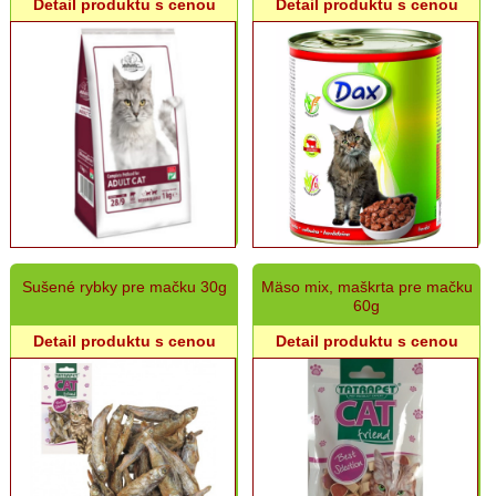
Detail produktu s cenou
Detail produktu s cenou
Krmivá
pre
psy
Krmivá
pre
mačky
Krmivá
pre
hlodavce,
vtáky,
ryby
a
iné
Sušené rybky pre mačku 30g
Mäso mix, maškrta pre mačku
60g
Krmivá
pre
Detail produktu s cenou
Detail produktu s cenou
hydinu,
zajace
a
hospodárske
zvieratá
Chovateľské
potreby