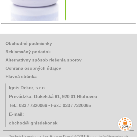
Obchodné podmienky
Reklamačný poriadok
Alternatívny spôsob riešenia sporov
Ochrana osobných údajov
Hlavná stránka
Ignis Dekor, s.r.o.
Prevádzka: Dukelská 91, 920 01 Hlohovec
Tel.: 033 / 7320066 • Fax.: 033 / 7320065
E-mail:
obchod@ignisdekor.sk
Technická podpora: Ing. Roman Drgoň ACOM, E-mail:
info@hcregion.sk