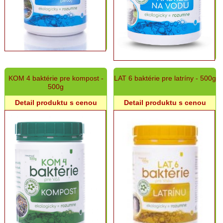
Vonné
a
číre
oleje,
difuzéry,
knôty
Náhrobné
vázy
a
KOM 4 baktérie pre kompost -
LAT 6 baktérie pre latríny - 500g
misky
500g
Náboženský
Detail produktu s cenou
Detail produktu s cenou
tovar,
devocionále,
obrazy,
sošky...
Krmivá
pre
zvieratá
Chovateľské
potreby
Autokozmetika
a