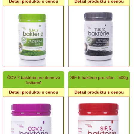
Detail produktu s cenou
Detail produktu s cenou
Grilovací
program
Papier
a
hygiena
Dekorácie
Domáce
potreby
ČOV 2 baktérie pre domovú
SIF 5 baktérie pre sifón - 500g
čistiareň
Ostatný
rôzny
Detail produktu s cenou
Detail produktu s cenou
sortiment
Vinárske
potreby
a
rôzne
fľaše