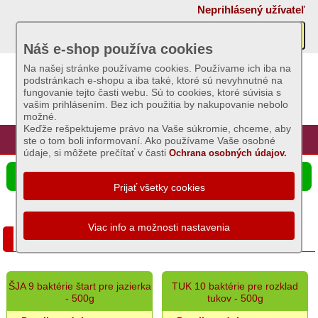
×
Neprihlásený užívateľ
Akcie
Náš e-shop používa cookies
Na našej stránke používame cookies. Používame ich iba na
podstránkach e-shopu a iba také, ktoré sú nevyhnutné na
Sviečky
fungovanie tejto časti webu. Sú to cookies, ktoré súvisia s
vašim prihlásením. Bez ich použitia by nakupovanie nebolo
možné.
Umelé
Keďže rešpektujeme právo na Vaše súkromie, chceme, aby
kvety
Úvod
Hlavná stránka
Prihlásenie
Registrácia
ste o tom boli informovaní. Ako používame Vaše osobné
údaje, si môžete prečítať v časti
Ochrana osobných údajov.
Záhradný
☰ Ponuka produktov
sortiment
Semená
a
Aktívne baktérie pre dom a záhradu
osivá
Chovateľské
ŠJA 9 baktérie štart pre jazierka
TUK 10 baktérie pre rozklad
potreby
- 500g
tukov - 500g