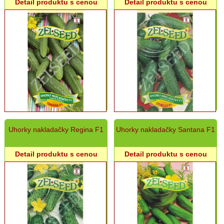
Detail produktu s cenou
Detail produktu s cenou
Hrach,
cícer
Repa
Ďatelina,
Tráva
Rajčiny
Paprika
Cibuľa
semeno,
Pór
Uhorky nakladačky Regina F1
Uhorky nakladačky Santana F1
Kapusta,
Kel,
Detail produktu s cenou
Detail produktu s cenou
Brokolica
Šalát
Karfiol,
Kaleráb
Reďkovka