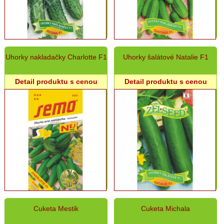
Kukurica
Fazuľa,
sója
Patizón,
Uhorky nakladačky Charlotte F1
Uhorky šalátové Natalie F1
Baklažán
Mrkva
Detail produktu s cenou
Detail produktu s cenou
Zeler,
Petržlen,
Paštrnák
Uhorky,
Cukety,
Tekvice,
Melóny
Cvikľa
Špenát
Cuketa Mestik
Cuketa Michala
Bylinky