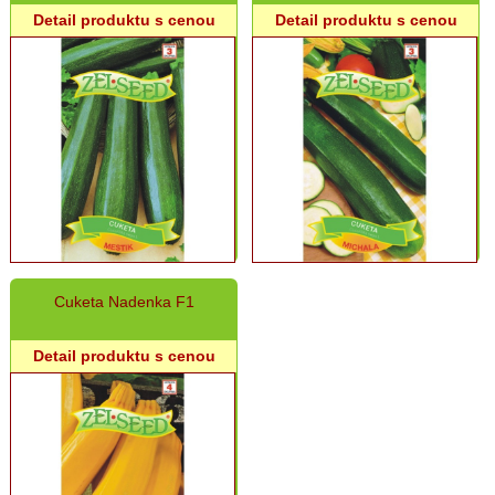
Kvety,
Detail produktu s cenou
Detail produktu s cenou
liečivé
rastliny
Ostatné
Chovateľské
potreby
Grilovací
program
Papier
a
Cuketa Nadenka F1
hygiena
Detail produktu s cenou
Dekorácie
Domáce
potreby