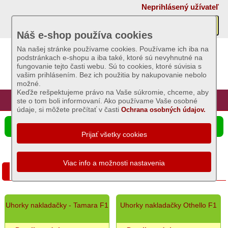
×
Neprihlásený užívateľ
Akcie
Náš e-shop používa cookies
Na našej stránke používame cookies. Používame ich iba na
podstránkach e-shopu a iba také, ktoré sú nevyhnutné na
Sviečky
fungovanie tejto časti webu. Sú to cookies, ktoré súvisia s
vašim prihlásením. Bez ich použitia by nakupovanie nebolo
možné.
Umelé
Keďže rešpektujeme právo na Vaše súkromie, chceme, aby
kvety
Úvod
Hlavná stránka
Prihlásenie
Registrácia
ste o tom boli informovaní. Ako používame Vaše osobné
údaje, si môžete prečítať v časti
Ochrana osobných údajov.
Záhradný
☰ Ponuka produktov
sortiment
Semená
a
Uhorky, Cukety,
osivá
Zemiaky
Uhorky nakladačky - Tamara F1
Uhorky nakladačky Othello F1
sadbové
Bôb,