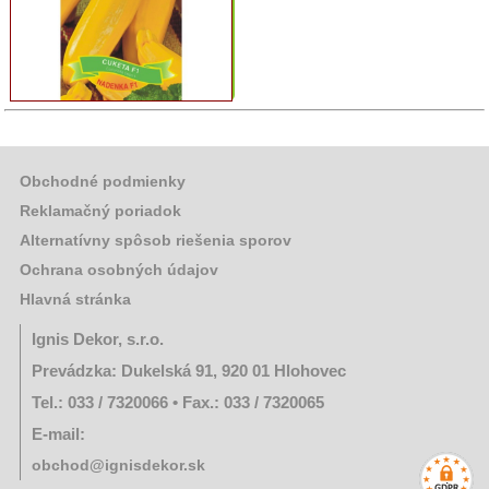
Ostatný
rôzny
sortiment
Záhradná
a
dekoračná
keramika
Obchodné podmienky
Reklamačný poriadok
Alternatívny spôsob riešenia sporov
Ochrana osobných údajov
Hlavná stránka
Ignis Dekor, s.r.o.
Prevádzka: Dukelská 91, 920 01 Hlohovec
Tel.: 033 / 7320066 • Fax.: 033 / 7320065
E-mail:
obchod@ignisdekor.sk