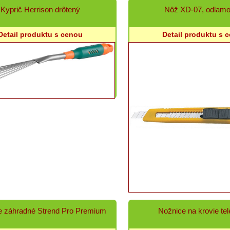
Kyprič Herrison drôtený
Nôž XD-07, odlamo
Detail produktu s cenou
Detail produktu s 
e záhradné Strend Pro Premium
Nožnice na krovie te