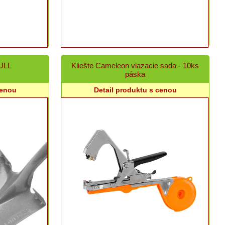
BULL
Kliešte Cameleon viazacie sada - 10ks
páska
cenou
Detail produktu s cenou