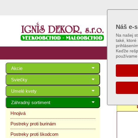
Náš e-s
Na našej s
také, ktoré
prihlásení
Keďže rešp
používame 
Akcie
Záhra
Sviečky
Umelé kvety
H
Záhradný sortiment
Hnojivá
Postreky proti burinám
Postreky proti škodcom