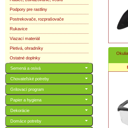
Podpory pre rastliny
Postrekovače, rozprašovače
Rukavice
Viazací materiál
Pletivá, ohradníky
Okulia
Ostatné doplnky
Semená a osivá
Chovateľské potreby
Grilovací program
Papier a hygiena
Dekorácie
Domáce potreby