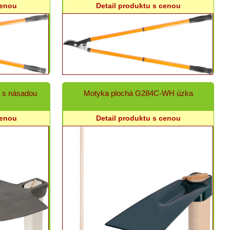
cenou
Detail produktu s cenou
. s násadou
Motyka plochá G284C-WH úzka
cenou
Detail produktu s cenou