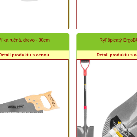
Pílka ručná, drevo - 30cm
Rýľ špicatý Ergo
Detail produktu s cenou
Detail produktu s 