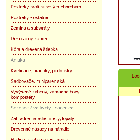
Postreky proti hubovým chorobám
Postreky - ostatné
Zemina a substráty
Dekoračný kameň
Kôra a drevená štiepka
Antuka
Kvetináče, hrantíky, podmisky
Lop
Sadbovače, minipareniská
Vyvýšené záhony, záhradné boxy,
kompostéry
Sezónne živé kvety - sadenice
Záhradné náradie, metly, lopaty
Drevenné násady na náradie
Hadice, zavlažovanie, vedrá