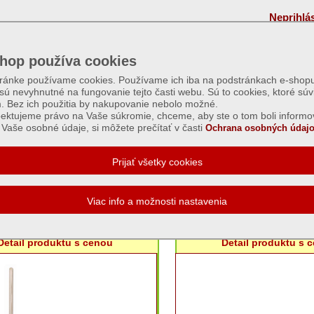
Neprihlá
hop používa cookies
tránke používame cookies. Používame ich iba na podstránkach e-shopu
 sú nevyhnutné na fungovanie tejto časti webu. Sú to cookies, ktoré súv
m. Bez ich použitia by nakupovanie nebolo možné.
ektujeme právo na Vaše súkromie, chceme, aby ste o tom boli informo
Vaše osobné údaje, si môžete prečítať v časti
Ochrana osobných údajo
dné náradie, metly, lopaty
rable R105,14 zubé,160cm
Motyčka plečka 140mm 
Detail produktu s cenou
Detail produktu s 