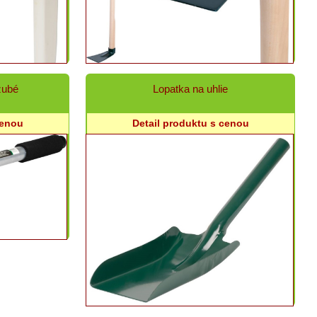
zubé
Lopatka na uhlie
cenou
Detail produktu s cenou