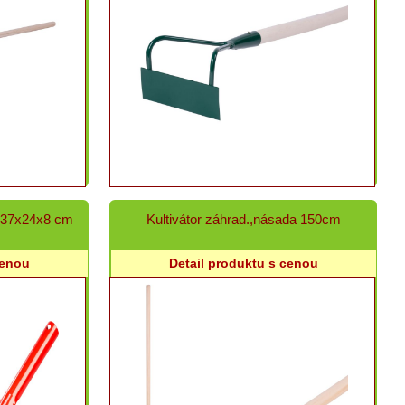
a 37x24x8 cm
Kultivátor záhrad.,násada 150cm
cenou
Detail produktu s cenou