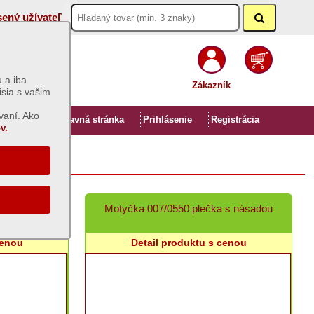
sený užívateľ
 a iba
Zákazník
isia s vašim
vaní. Ako
Úvod
Hlavná stránka
Prihlásenie
Registrácia
v.
s nás. 1m
Motyčka 007/0550 plečka s násadou
cenou
Detail produktu s cenou