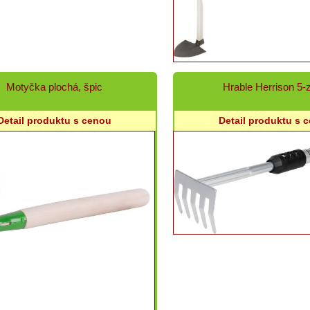
Motyčka plochá, špic
Hrable Herrison 5-
Detail produktu s cenou
Detail produktu s 