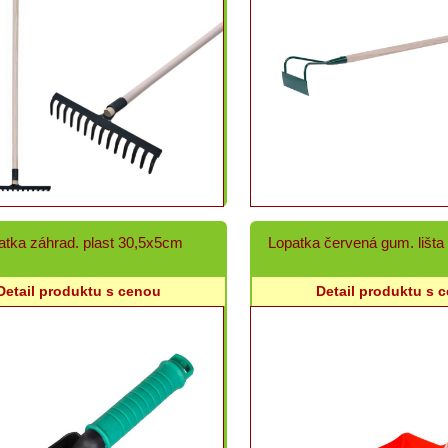
atka záhrad. plast 30,5x5cm
Lopatka červená gum. lišt
Detail produktu s cenou
Detail produktu s 