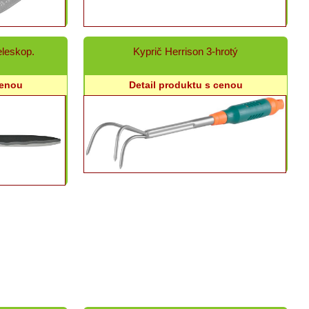
eleskop.
Kyprič Herrison 3-hrotý
cenou
Detail produktu s cenou