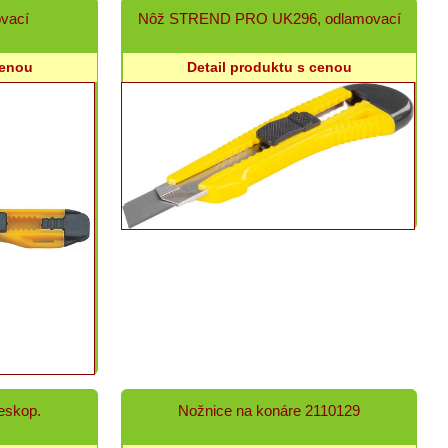
vací
Nôž STREND PRO UK296, odlamovací
cenou
Detail produktu s cenou
leskop.
Nožnice na konáre 2110129