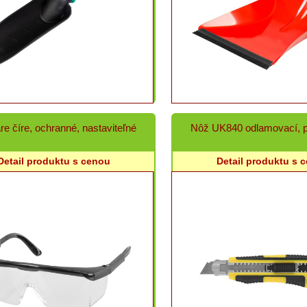
re číre, ochranné, nastaviteľné
Nôž UK840 odlamovací, 
Detail produktu s cenou
Detail produktu s 