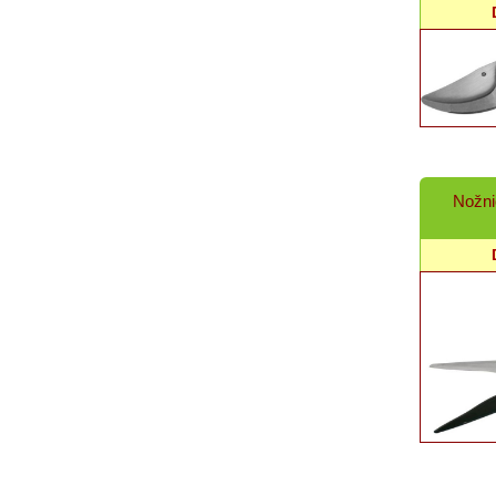
Nožni