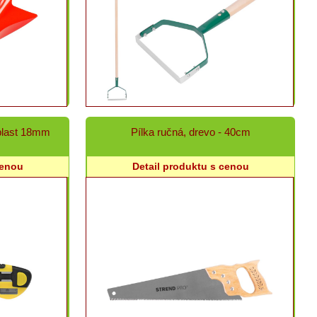
plast 18mm
Pílka ručná, drevo - 40cm
cenou
Detail produktu s cenou