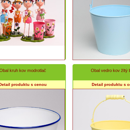
Obal kruh kov modrotlač
Obal vedro kov žltý
Detail produktu s cenou
Detail produktu s 