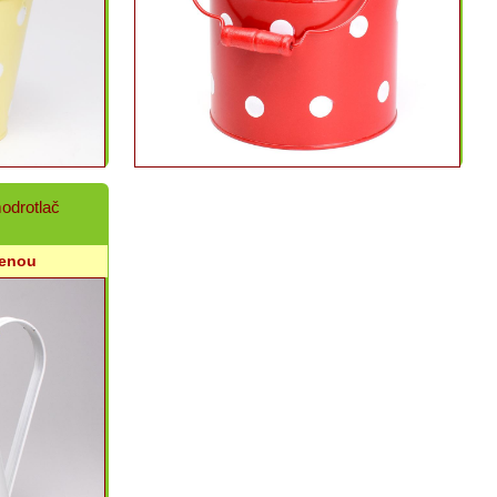
odrotlač
cenou