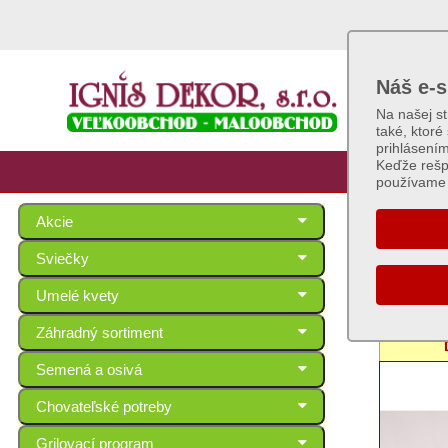
Náš e-s
Na našej s
také, ktoré
prihlásení
Keďže rešp
používame 
Akcie
Plec
Sviečky
Umelé kvety
Séria: YW
Záhradný sortiment
Semená a osivá
Chovateľské potreby
Grilovací program