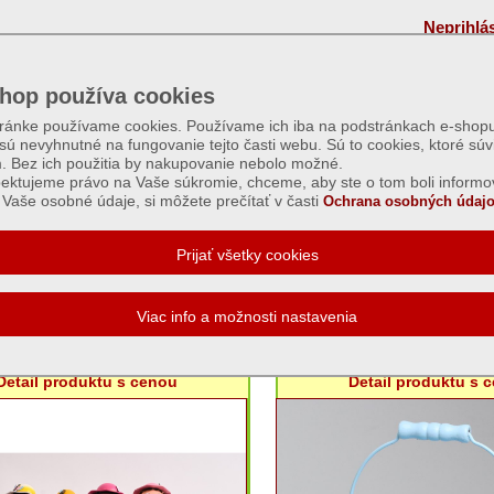
Neprihlá
hop používa cookies
tránke používame cookies. Používame ich iba na podstránkach e-shopu
 sú nevyhnutné na fungovanie tejto časti webu. Sú to cookies, ktoré súv
m. Bez ich použitia by nakupovanie nebolo možné.
ektujeme právo na Vaše súkromie, chceme, aby ste o tom boli informo
Vaše osobné údaje, si môžete prečítať v časti
Ochrana osobných údajo
hové dekorácie
981 deti s črepníkom 40cm - rôzne
Obal vedro kov stredné
farby
Detail produktu s cenou
Detail produktu s 