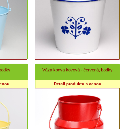
 bodky
Váza konva kovová - červená, bodky
cenou
Detail produktu s cenou