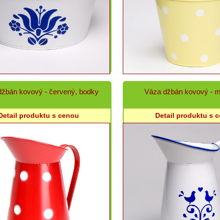
žbán kovový - červený, bodky
Váza džbán kovový - m
Detail produktu s cenou
Detail produktu s 