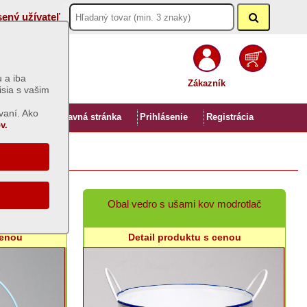
sený užívateľ
 a iba
Zákazník
isia s vašim
vaní. Ako
Úvod
Hlavná stránka
Prihlásenie
Registrácia
v.
 sv.modrá
Obal vedro s ušami kov modrotlač
cenou
Detail produktu s cenou