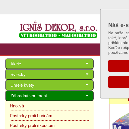
Náš e-s
Na našej s
také, ktoré
prihlásení
Keďže rešp
používame 
Akcie
Postr
Sviečky
Umelé kvety
Záhradný sortiment
Hnojivá
Postreky proti burinám
Postreky proti škodcom