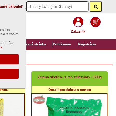
sený užívateľ
 a iba
Zákazník
isia s vašim
vaní. Ako
Úvod
Hlavná stránka
Prihlásenie
Registrácia
v.
0ml
Zelená skalica- síran železnatý - 500g
cenou
Detail produktu s cenou