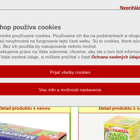
Neprihlá
hop používa cookies
tránke používame cookies. Používame ich iba na podstránkach e-shopu
 sú nevyhnutné na fungovanie tejto časti webu. Sú to cookies, ktoré súv
m. Bez ich použitia by nakupovanie nebolo možné.
ektujeme právo na Vaše súkromie, chceme, aby ste o tom boli informo
Vaše osobné údaje, si môžete prečítať v časti
Ochrana osobných údajo
eky - ostatné
Metarex M 3x100g
Floravita citro 10
Detail produktu s cenou
Detail produktu s 