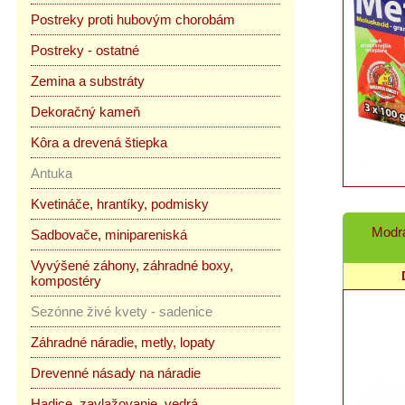
Postreky proti hubovým chorobám
Postreky - ostatné
Zemina a substráty
Dekoračný kameň
Kôra a drevená štiepka
Antuka
Kvetináče, hrantíky, podmisky
Modrá
Sadbovače, minipareniská
Vyvýšené záhony, záhradné boxy,
kompostéry
Sezónne živé kvety - sadenice
Záhradné náradie, metly, lopaty
Drevenné násady na náradie
Hadice, zavlažovanie, vedrá