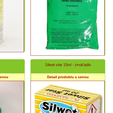
Silwet star 15ml - zmáčadlo
cenou
Detail produktu s cenou