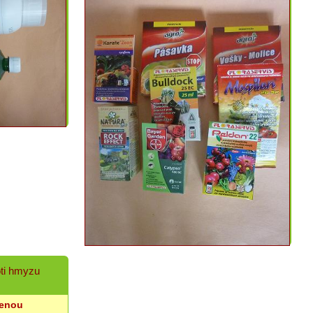
oti hmyzu
cenou