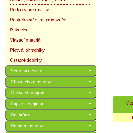
Podpory pre rastliny
Postrekovače, rozprašovače
Rukavice
Viazací materiál
Pletivá, ohradníky
Ostatné doplnky
Semená a osivá
Chovateľské potreby
Grilovací program
Met
Papier a hygiena
Dekorácie
Domáce potreby