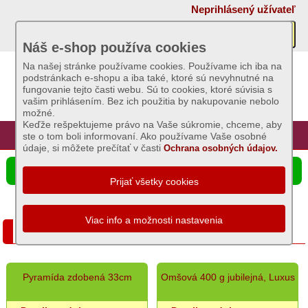
×
Neprihlásený užívateľ
Akcie
Náš e-shop používa cookies
Na našej stránke používame cookies. Používame ich iba na
podstránkach e-shopu a iba také, ktoré sú nevyhnutné na
Sviečky
fungovanie tejto časti webu. Sú to cookies, ktoré súvisia s
vašim prihlásením. Bez ich použitia by nakupovanie nebolo
Základný
možné.
sortiment
Keďže rešpektujeme právo na Vaše súkromie, chceme, aby
Úvod
Hlavná stránka
Prihlásenie
Registrácia
ste o tom boli informovaní. Ako používame Vaše osobné
Dekoratívne
údaje, si môžete prečítať v časti
Ochrana osobných údajov.
a
☰ Ponuka produktov
voňavé
sviece
-
celoročné
Jubilejné sviece
Čajové
sviece
Omšové
zdobené
Pyramída zdobená 33cm
Omšová 400 g jubilejná, Luxus
sviece
-