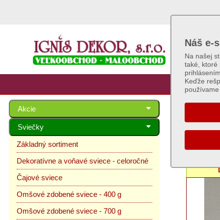
Náš e-s
Na našej s
také, ktoré
prihlásení
Keďže rešp
používame 
Akcie
Omšo
Sviečky
Základný sortiment
Séria: 
Dekoratívne a voňavé sviece - celoročné
Čajové sviece
Omšové zdobené sviece - 400 g
Omšové zdobené sviece - 700 g