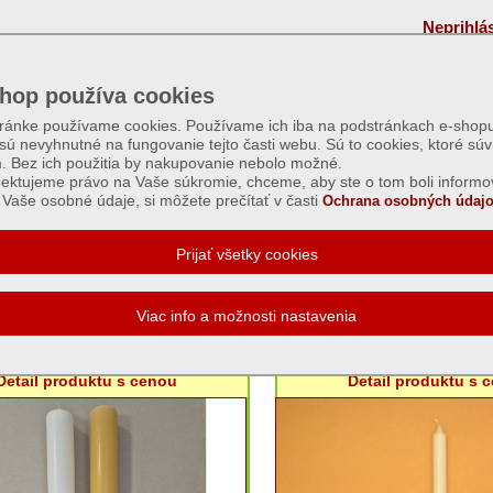
Neprihlá
hop používa cookies
tránke používame cookies. Používame ich iba na podstránkach e-shopu
 sú nevyhnutné na fungovanie tejto časti webu. Sú to cookies, ktoré súv
m. Bez ich použitia by nakupovanie nebolo možné.
ektujeme právo na Vaše súkromie, chceme, aby ste o tom boli informo
Vaše osobné údaje, si môžete prečítať v časti
Ochrana osobných údajo
vé nezdobené sviece
Paškál hladký nezdobený - rôzne
Kostolná - hromničná 6
rozmery a farby
Detail produktu s cenou
Detail produktu s 