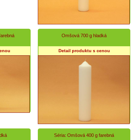
farebná
Omšová 700 g hladká
cenou
Detail produktu s cenou
dká
Séria: Omšová 400 g farebná