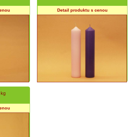
cenou
Detail produktu s cenou
 kg
cenou