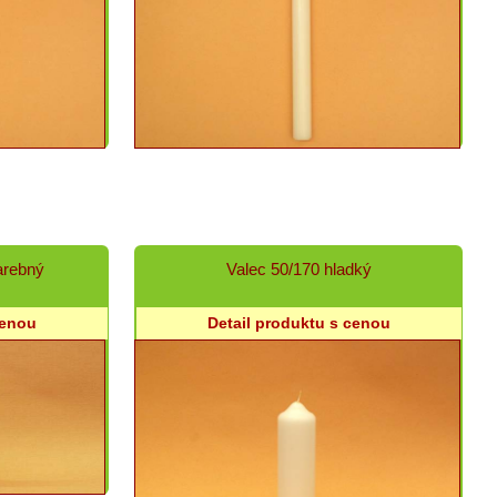
arebný
Valec 50/170 hladký
cenou
Detail produktu s cenou