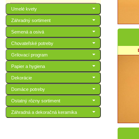
Umelé kvety
Záhradný sortiment
Semená a osivá
Chovateľské potreby
Grilovací program
Papier a hygiena
Dekorácie
Domáce potreby
Ostatný rôzny sortiment
Záhradná a dekoračná keramika