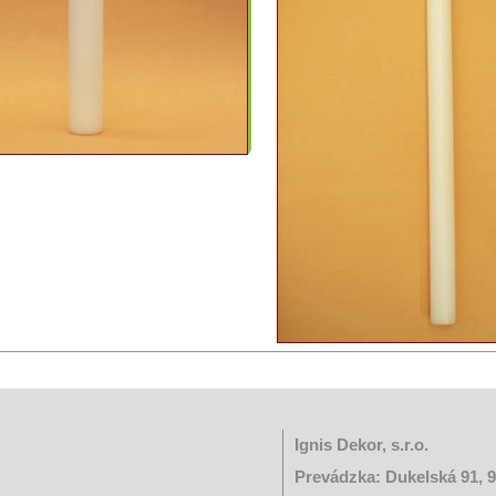
Ignis Dekor, s.r.o.
Prevádzka: Dukelská 91, 