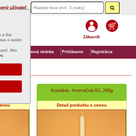
sený užívateľ
 a iba
Zákazník
isia s vašim
vaní. Ako
Úvod
Hlavná stránka
Prihlásenie
Registrácia
v.
/1, 140g
Kostolná - hromničná 4/1, 240g
cenou
Detail produktu s cenou