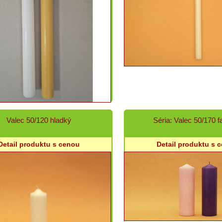
Valec 50/120 hladký
Séria: Valec 50/170 f
Detail produktu s cenou
Detail produktu s 