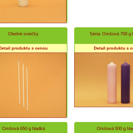
Obetné sviečky
Séria: Omšová 700 g 
Detail produktu s cenou
Detail produktu s 
Omšová 650 g hladká
Omšová 500 g hla