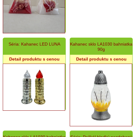
Séria: Kahanec LED LUNA
Kahanec sklo LA1030 bahniatka
90g
Detail produktu s cenou
Detail produktu s cenou
Kahanec sklo LA1030 bahniatka
Séria: Paškál hladký nezdobený