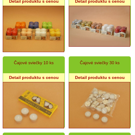
AKCIE:
Detail produktu s cenou
Detail produktu s cenou
Dekorácie
AKCIE:
Domáce
potreby
AKCIE:
Ostatný
rôzny
sortiment
Akciový
Čajové sviečky 10 ks
Čajové sviečky 30 ks
výpredaj
Detail produktu s cenou
Detail produktu s cenou
Sviečky
Umelé
kvety
Záhradný
sortiment