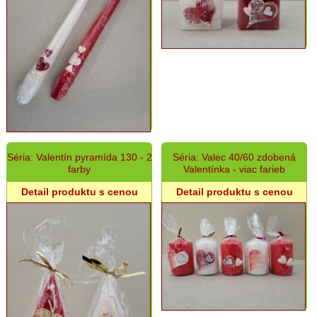
Séria: Valentín pyramída 130 - 2
Séria: Valec 40/60 zdobená
farby
Valentínka - viac farieb
Detail produktu s cenou
Detail produktu s cenou