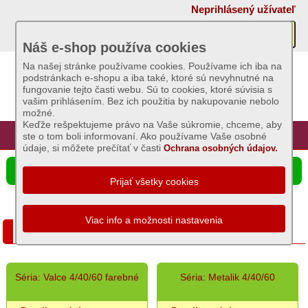
×
Neprihlásený užívateľ
Akcie
Náš e-shop používa cookies
Na našej stránke používame cookies. Používame ich iba na
AKCIE:
podstránkach e-shopu a iba také, ktoré sú nevyhnutné na
Sviečky
fungovanie tejto časti webu. Sú to cookies, ktoré súvisia s
vašim prihlásením. Bez ich použitia by nakupovanie nebolo
AKCIE:
možné.
Záhradný
Keďže rešpektujeme právo na Vaše súkromie, chceme, aby
sortiment
Úvod
Hlavná stránka
Prihlásenie
Registrácia
ste o tom boli informovaní. Ako používame Vaše osobné
údaje, si môžete prečítať v časti
Ochrana osobných údajov.
AKCIE:
Semená
☰ Ponuka produktov
a
osivá
AKCIE:
Chovateľské
AKCIE: Sviečky
potreby
AKCIE:
Grilovací
Séria: Valce 4/40/60 farebné
Séria: Metalik 4/40/60
program