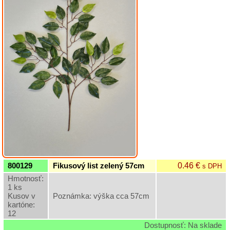
Kytice
Hlavy
kvetov
Kusové
kvety
a
stopky
Ťahačky
Črepníkové
kvety
Sušina
Doplňková
0.46 €
800129
Fikusový list zelený 57cm
s DPH
zeleň
Hmotnosť:
Záhradný
1 ks
sortiment
Kusov v
Poznámka: výška cca 57cm
kartóne:
12
Semená
Dostupnosť: Na sklade