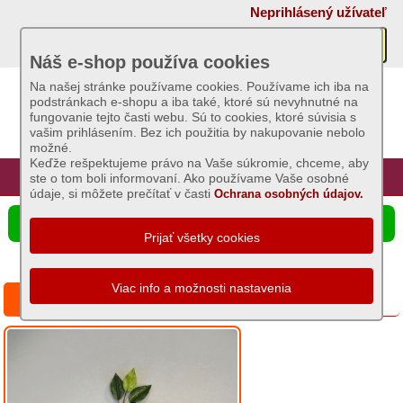
×
Neprihlásený užívateľ
Akcie
Náš e-shop používa cookies
Na našej stránke používame cookies. Používame ich iba na
podstránkach e-shopu a iba také, ktoré sú nevyhnutné na
Sviečky
fungovanie tejto časti webu. Sú to cookies, ktoré súvisia s
vašim prihlásením. Bez ich použitia by nakupovanie nebolo
možné.
Umelé
Keďže rešpektujeme právo na Vaše súkromie, chceme, aby
kvety
Úvod
Hlavná stránka
Prihlásenie
Registrácia
ste o tom boli informovaní. Ako používame Vaše osobné
údaje, si môžete prečítať v časti
Ochrana osobných údajov.
Vence
☰ Ponuka produktov
nezdobené
a
zdobené
Miska
Fikusový list zelený 57cm
zaťažená
s
čečinou
Girlandy
a
metráž