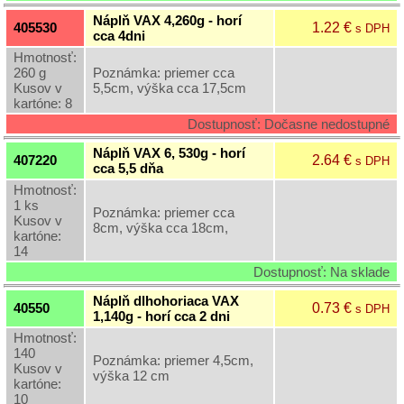
Náplň VAX 4,260g - horí
1.22 €
405530
s DPH
cca 4dni
Hmotnosť:
260 g
Poznámka: priemer cca
Kusov v
5,5cm, výška cca 17,5cm
kartóne: 8
Dostupnosť: Dočasne nedostupné
Náplň VAX 6, 530g - horí
2.64 €
407220
s DPH
cca 5,5 dňa
Hmotnosť:
1 ks
Poznámka: priemer cca
Kusov v
8cm, výška cca 18cm,
kartóne:
14
Dostupnosť: Na sklade
Náplň dlhohoriaca VAX
0.73 €
40550
s DPH
1,140g - horí cca 2 dni
Hmotnosť:
140
Poznámka: priemer 4,5cm,
Kusov v
výška 12 cm
kartóne:
10