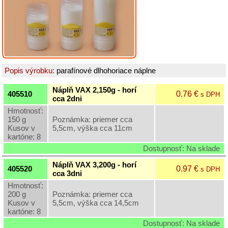
Grilovací
program
Papier
a
hygiena
Popis výrobku:
parafínové dlhohoriace náplne
Dekorácie
Náplň VAX 2,150g - horí
0.76 €
405510
s DPH
cca 2dni
Hmotnosť:
Domáce
150 g
Poznámka: priemer cca
potreby
Kusov v
5,5cm, výška cca 11cm
kartóne: 8
Ostatný
Dostupnosť: Na sklade
rôzny
sortiment
Náplň VAX 3,200g - horí
0.97 €
405520
s DPH
cca 3dni
Hmotnosť:
Záhradná
200 g
Poznámka: priemer cca
a
Kusov v
5,5cm, výška cca 14,5cm
dekoračná
kartóne: 8
keramika
Dostupnosť: Na sklade