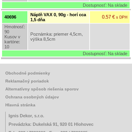
Dostupnosť: Na sklade
Náplň VAX 0, 90g - horí cca
0.57 €
40696
s DPH
1,5 dňa
Hmotnosť:
90
Poznámka: priemer 4,5cm,
Kusov v
výška 8,5cm
kartóne:
10
Dostupnosť: Na sklade
Obchodné podmienky
Reklamačný poriadok
Alternatívny spôsob riešenia sporov
Ochrana osobných údajov
Hlavná stránka
Ignis Dekor, s.r.o.
Prevádzka: Dukelská 91, 920 01 Hlohovec