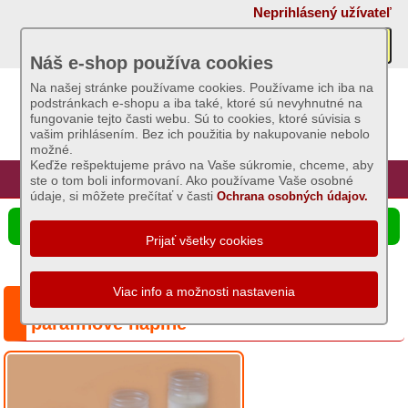
×
Neprihlásený užívateľ
Akcie
Náš e-shop používa cookies
Na našej stránke používame cookies. Používame ich iba na
podstránkach e-shopu a iba také, ktoré sú nevyhnutné na
Sviečky
fungovanie tejto časti webu. Sú to cookies, ktoré súvisia s
vašim prihlásením. Bez ich použitia by nakupovanie nebolo
možné.
Umelé
Keďže rešpektujeme právo na Vaše súkromie, chceme, aby
kvety
Úvod
Hlavná stránka
Prihlásenie
Registrácia
ste o tom boli informovaní. Ako používame Vaše osobné
údaje, si môžete prečítať v časti
Ochrana osobných údajov.
Záhradný
☰ Ponuka produktov
sortiment
Semená
a
Séria: Náplne VAX - dlhohoriace
osivá
parafínové náplne
Chovateľské
potreby