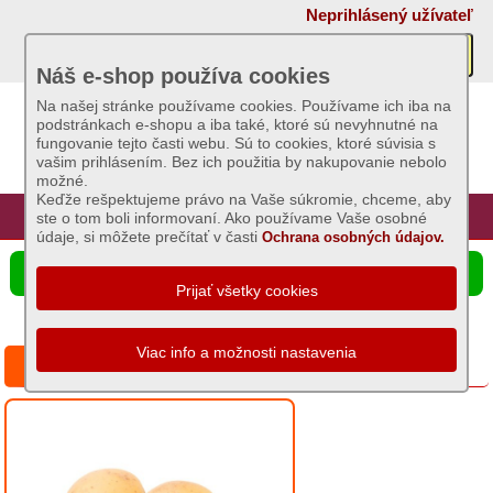
×
Neprihlásený užívateľ
Akcie
Náš e-shop používa cookies
Na našej stránke používame cookies. Používame ich iba na
podstránkach e-shopu a iba také, ktoré sú nevyhnutné na
Sviečky
fungovanie tejto časti webu. Sú to cookies, ktoré súvisia s
vašim prihlásením. Bez ich použitia by nakupovanie nebolo
možné.
Umelé
Keďže rešpektujeme právo na Vaše súkromie, chceme, aby
kvety
Úvod
Hlavná stránka
Prihlásenie
Registrácia
ste o tom boli informovaní. Ako používame Vaše osobné
údaje, si môžete prečítať v časti
Ochrana osobných údajov.
Záhradný
☰ Ponuka produktov
sortiment
Semená
a
zemiaky sadbové klasické
osivá
Chovateľské
potreby