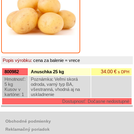
Grilovací
program
Papier
a
hygiena
Dekorácie
Popis výrobku:
cena za balenie = vrece
Domáce
potreby
34.00 €
800982
Anuschka 25 kg
s DPH
Hmotnosť:
Poznámka: Veľmi skorá
5 kg
odroda, varný typ BA,
Ostatný
Kusov v
všestranná, vhodná aj na
rôzny
kartóne: 1
uskladnenie
sortiment
Dostupnosť: Dočasne nedostupné
Záhradná
a
Obchodné podmienky
dekoračná
keramika
Reklamačný poriadok