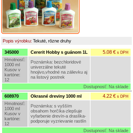
Grilovací
program
Papier
a
hygiena
Popis výrobku:
Tekuté, rôzne druhy
Dekorácie
5.08 €
345000
Cererit Hobby s guánom 1L
s DPH
Hmotnosť:
Poznámka: bezchloridové
Domáce
1000 ml
univerzálne tekuté
potreby
Kusov v
hnojivo,vhodné na zálievku aj
kartóne:
na listový postrek
12
Ostatný
Dostupnosť: Na sklade
rôzny
sortiment
4.22 €
608970
Okrasné dreviny 1000 ml
s DPH
Hmotnosť:
Poznámka: s vyšším
1000 ml
Záhradná
obsahom horčíka-zlepšuje
Kusov v
a
vyfarbenie drevín-a draslíka-
kartóne:
dekoračná
podporuje vyzrievanie rastlín
12
keramika
Dostupnosť: Na sklade