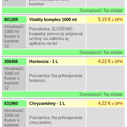
koreňov
Dostupnosť: Na sklade
5.15 €
801269
Vitality komplex 1000 ml
s DPH
Hmotnosť:
Poznámka: ZLOŽENIE:
1000 ml
kvapalný pomocný prípravok
Kusov v
určený na zálievku aj
kartóne:
aplikáciu na list
12
Dostupnosť: Na sklade
4.22 €
205456
Hortenzia - 1 L
s DPH
Hmotnosť:
1000 ml
Poznámka: Na prihnojovanie
Kusov v
hortenzií.
kartóne:
12
Dostupnosť: Na sklade
4.22 €
631960
Chryzantémy - 1 L
s DPH
Hmotnosť:
1000 ml
Poznámka: Na prihnojovanie
Kusov v
chryzantém.
kartóne: