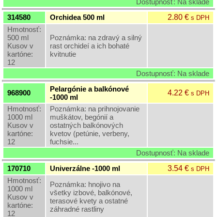
Dostupnosť: Na sklade
2.80 €
314580
Orchidea 500 ml
s DPH
Hmotnosť:
500 ml
Poznámka: na zdravý a silný
Kusov v
rast orchideí a ich bohaté
kartóne:
kvitnutie
12
Dostupnosť: Na sklade
Pelargónie a balkónové
4.22 €
968900
s DPH
-1000 ml
Hmotnosť:
Poznámka: na prihnojovanie
1000 ml
muškátov, begónií a
Kusov v
ostatných balkónových
kartóne:
kvetov (petúnie, verbeny,
12
fuchsie...
Dostupnosť: Na sklade
3.54 €
170710
Univerzálne -1000 ml
s DPH
Hmotnosť:
Poznámka: hnojivo na
1000 ml
všetky izbové, balkónové,
Kusov v
terasové kvety a ostatné
kartóne:
záhradné rastliny
12