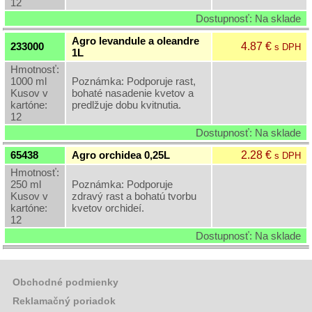
12
Dostupnosť: Na sklade
Agro levandule a oleandre
4.87 €
233000
s DPH
1L
Hmotnosť:
1000 ml
Poznámka: Podporuje rast,
Kusov v
bohaté nasadenie kvetov a
kartóne:
predlžuje dobu kvitnutia.
12
Dostupnosť: Na sklade
2.28 €
65438
Agro orchidea 0,25L
s DPH
Hmotnosť:
250 ml
Poznámka: Podporuje
Kusov v
zdravý rast a bohatú tvorbu
kartóne:
kvetov orchideí.
12
Dostupnosť: Na sklade
Obchodné podmienky
Reklamačný poriadok