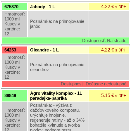
4.22 €
675370
Jahody - 1 L
s DPH
Hmotnosť:
1000 ml
Poznámka: na prihnojovanie
Kusov v
jahôd
kartóne:
12
Dostupnosť: Na sklade
4.22 €
64253
Oleandre - 1 L
s DPH
Hmotnosť:
1000 ml
Poznámka: na prihnojovanie
Kusov v
oleandrov
kartóne:
12
Dostupnosť: Dočasne nedostupné
Agro vitality komplex - 1L
5.15 €
88849
s DPH
paradajka-paprika
Poznámka: - výživa z
Hmotnosť:
dažďovkového kompostu,
1000 ml
urýchľuje hnojenie,
Kusov v
regeneruje ratliny - až o 34%
kartóne:
bohatšie kvitnutie a tvorba
12
plodov, podpora rastu