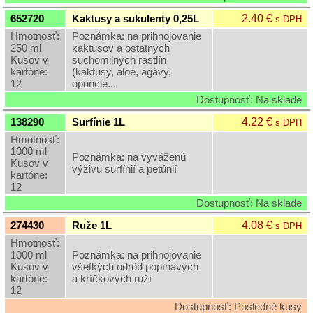
2.40 €
652720
Kaktusy a sukulenty 0,25L
s DPH
Hmotnosť:
Poznámka: na prihnojovanie
250 ml
kaktusov a ostatných
Kusov v
suchomilných rastlín
kartóne:
(kaktusy, aloe, agávy,
12
opuncie...
Dostupnosť: Na sklade
4.22 €
138290
Surfínie 1L
s DPH
Hmotnosť:
1000 ml
Poznámka: na vyváženú
Kusov v
výživu surfínií a petúnií
kartóne:
12
Dostupnosť: Na sklade
4.08 €
274430
Ruže 1L
s DPH
Hmotnosť:
1000 ml
Poznámka: na prihnojovanie
Kusov v
všetkých odrôd popínavých
kartóne:
a kríčkových ruží
12
Dostupnosť: Posledné kusy