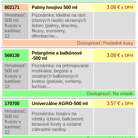
3.08 €
802171
Palmy hnojivo 500 ml
s DPH
Hmotnosť:
Poznámka: ideálne na rast
500 ml
izbových rastlín okrasných
Kusov v
listom (palmy, dracény,
kartóne:
fikusy, monstery,
12
difenbachie...
Dostupnosť: Posledné kusy
Pelargónie a balkónové
3.08 €
568130
s DPH
-500 ml
Hmotnosť:
Poznámka: na prihnojovanie
500 ml
muškátov, begónií a
Kusov v
ostatných balkónových
kartóne:
kvetov (petúnie, verbeny,
12
fuchsie...
Dostupnosť: Na sklade
3.57 €
170700
Univerzálne AGRO-500 ml
s DPH
Hmotnosť:
Poznámka: hnojivo na
500 ml
všetky izbové, balkónové,
Kusov v
terasové kvety a ostatné
kartóne:
záhradné rastliny
12