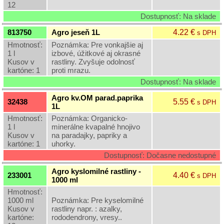
12
Dostupnosť: Na sklade
4.22 €
813750
Agro jeseň 1L
s DPH
Hmotnosť:
Poznámka: Pre vonkajšie aj
1 l
izbové, úžitkové aj okrasné
Kusov v
rastliny. Zvyšuje odolnosť
kartóne: 1
proti mrazu.
Dostupnosť: Na sklade
Agro kv.OM parad.paprika
5.55 €
32438
s DPH
1L
Hmotnosť:
Poznámka: Organicko-
1 l
minerálne kvapalné hnojivo
Kusov v
na paradajky, papriky a
kartóne: 1
uhorky.
Dostupnosť: Dočasne nedostupné
Agro kyslomilné rastliny -
4.40 €
233001
s DPH
1000 ml
Hmotnosť:
1000 ml
Poznámka: Pre kyselomilné
Kusov v
rastliny napr. : azalky,
kartóne:
rododendrony, vresy..