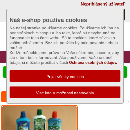
×
Neprihlásený užívateľ
Akcie
Náš e-shop používa cookies
Na našej stránke používame cookies. Používame ich iba na
podstránkach e-shopu a iba také, ktoré sú nevyhnutné na
Sviečky
fungovanie tejto časti webu. Sú to cookies, ktoré súvisia s
vašim prihlásením. Bez ich použitia by nakupovanie nebolo
možné.
Umelé
Keďže rešpektujeme právo na Vaše súkromie, chceme, aby
kvety
Úvod
Hlavná stránka
Prihlásenie
Registrácia
ste o tom boli informovaní. Ako používame Vaše osobné
údaje, si môžete prečítať v časti
Ochrana osobných údajov.
Záhradný
☰ Ponuka produktov
sortiment
Semená
a
Séria: Hnojivá AGRO
osivá
Chovateľské
potreby