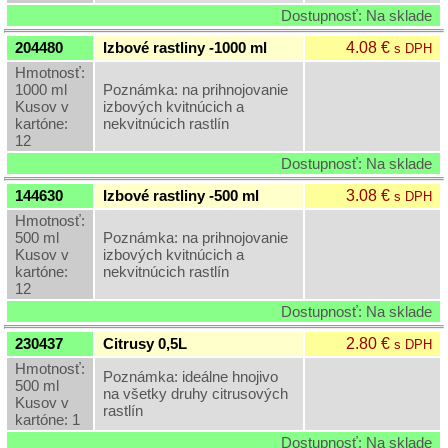
Dostupnosť: Na sklade
4.08 €
204480
Izbové rastliny -1000 ml
s DPH
Hmotnosť:
1000 ml
Poznámka: na prihnojovanie
Kusov v
izbových kvitnúcich a
kartóne:
nekvitnúcich rastlín
12
Dostupnosť: Na sklade
3.08 €
144630
Izbové rastliny -500 ml
s DPH
Hmotnosť:
500 ml
Poznámka: na prihnojovanie
Kusov v
izbových kvitnúcich a
kartóne:
nekvitnúcich rastlín
12
Dostupnosť: Na sklade
2.80 €
230437
Citrusy 0,5L
s DPH
Hmotnosť:
Poznámka: ideálne hnojivo
500 ml
na všetky druhy citrusových
Kusov v
rastlín
kartóne: 1
Dostupnosť: Na sklade