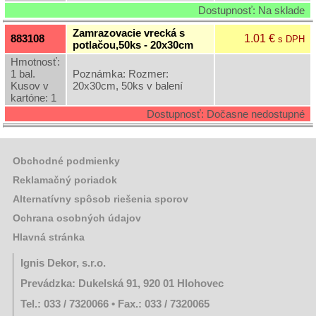
Dostupnosť: Na sklade
Ostatné
Zamrazovacie vrecká s
1.01 €
883108
s DPH
Ostatný
potlačou,50ks - 20x30cm
rôzny
Hmotnosť:
sortiment
1 bal.
Poznámka: Rozmer:
Kusov v
20x30cm, 50ks v balení
kartóne: 1
Záhradná
Dostupnosť: Dočasne nedostupné
a
dekoračná
keramika
Obchodné podmienky
Reklamačný poriadok
Alternatívny spôsob riešenia sporov
Ochrana osobných údajov
Hlavná stránka
Ignis Dekor, s.r.o.
Prevádzka: Dukelská 91, 920 01 Hlohovec
Tel.: 033 / 7320066 • Fax.: 033 / 7320065