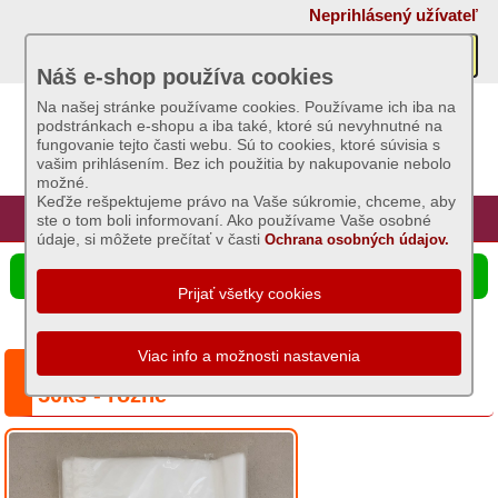
×
Neprihlásený užívateľ
Akcie
Náš e-shop používa cookies
Na našej stránke používame cookies. Používame ich iba na
podstránkach e-shopu a iba také, ktoré sú nevyhnutné na
Sviečky
fungovanie tejto časti webu. Sú to cookies, ktoré súvisia s
vašim prihlásením. Bez ich použitia by nakupovanie nebolo
možné.
Umelé
Keďže rešpektujeme právo na Vaše súkromie, chceme, aby
kvety
Úvod
Hlavná stránka
Prihlásenie
Registrácia
ste o tom boli informovaní. Ako používame Vaše osobné
údaje, si môžete prečítať v časti
Ochrana osobných údajov.
Záhradný
☰ Ponuka produktov
sortiment
Semená
a
Séria: Zamrazovacie vrecká s potlačou,
osivá
50ks - rôzne
Chovateľské
potreby