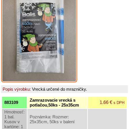
Grilovací
program
Papier
a
hygiena
Dekorácie
Domáce
potreby
Upratovanie
Popis výrobku:
Vrecká určené do mrazničky.
Do
kuchyne
Zamrazovacie vrecká s
1.66 €
883109
s DPH
potlačou,50ks - 25x35cm
Zaváranie
Hmotnosť:
Vrecká,
1 bal.
Poznámka: Rozmer:
krabice,
Kusov v
25x35cm, 50ks v balení
obaly
kartóne: 1