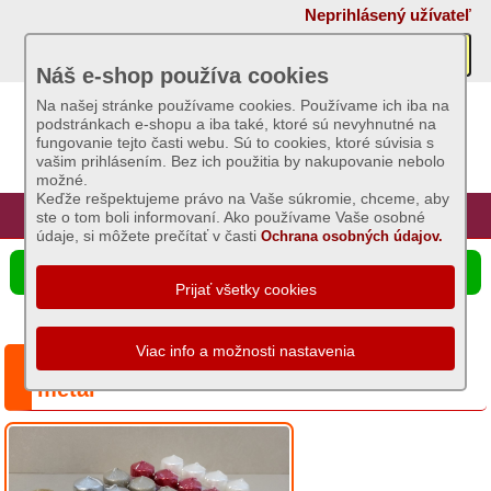
×
Neprihlásený užívateľ
Akcie
Náš e-shop používa cookies
Na našej stránke používame cookies. Používame ich iba na
podstránkach e-shopu a iba také, ktoré sú nevyhnutné na
Sviečky
fungovanie tejto časti webu. Sú to cookies, ktoré súvisia s
vašim prihlásením. Bez ich použitia by nakupovanie nebolo
možné.
Umelé
Keďže rešpektujeme právo na Vaše súkromie, chceme, aby
kvety
Úvod
Hlavná stránka
Prihlásenie
Registrácia
ste o tom boli informovaní. Ako používame Vaše osobné
údaje, si môžete prečítať v časti
Ochrana osobných údajov.
Záhradný
☰ Ponuka produktov
sortiment
Semená
a
Séria: Adventné postupné, 40/4, 292g -
osivá
metal
Chovateľské
potreby