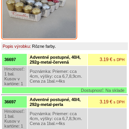
Grilovací
program
Papier
a
hygiena
Popis výrobku:
Rôzne farby.
Dekorácie
Adventné postupné, 40/4,
3.19 €
36697
s DPH
292g-metal-červená
Domáce
potreby
Hmotnosť:
Poznámka: Priemer: cca
1 bal.
4cm, výšky: cca 6,7,8,9cm.
Kusov v
Cena za 1bal.=4ks
Ostatný
kartóne: 1
rôzny
Dostupnosť: Na sklade
sortiment
Adventné postupné, 40/4,
3.19 €
36697
s DPH
292g-metal-perla
Záhradná
Hmotnosť:
a
Poznámka: Priemer: cca
1 bal.
dekoračná
4cm, výšky: cca 6,7,8,9cm.
Kusov v
keramika
Cena za 1bal.=4ks
kartóne: 1