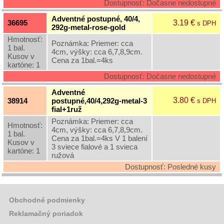
Dostupnosť: Dočasne nedostupné
Adventné postupné, 40/4,
3.19 €
36695
s DPH
292g-metal-rose-gold
Hmotnosť:
Poznámka: Priemer: cca
1 bal.
4cm, výšky: cca 6,7,8,9cm.
Kusov v
Cena za 1bal.=4ks
kartóne: 1
Dostupnosť: Dočasne nedostupné
Adventné
3.80 €
38914
postupné,40/4,292g-metal-3
s DPH
fial+1ruž
Poznámka: Priemer: cca
Hmotnosť:
4cm, výšky: cca 6,7,8,9cm.
1 bal.
Cena za 1bal.=4ks V 1 balení
Kusov v
3 sviece fialové a 1 svieca
kartóne: 1
ružová
Dostupnosť: Posledné kusy
Obchodné podmienky
Reklamačný poriadok