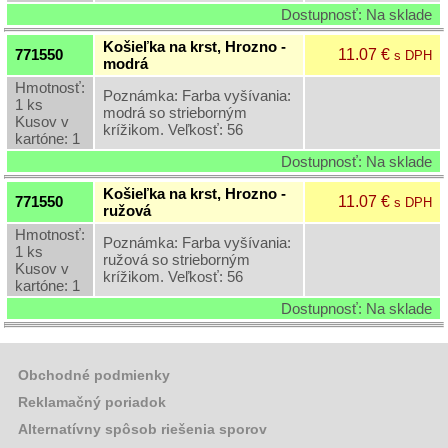
Dostupnosť: Na sklade
Krstové
košieľky
Košieľka na krst, Hrozno -
11.07 €
771550
s DPH
modrá
Podložky
Hmotnosť:
pod
Poznámka: Farba vyšívania:
1 ks
sviečky
modrá so strieborným
Kusov v
krížikom. Veľkosť: 56
kartóne: 1
Kvetinárske
potreby
Dostupnosť: Na sklade
-
Košieľka na krst, Hrozno -
bodce,
11.07 €
771550
s DPH
ružová
stuhy,
organzy,
Hmotnosť:
Poznámka: Farba vyšívania:
celofány,
1 ks
ružová so strieborným
Flore
Kusov v
krížikom. Veľkosť: 56
kartóne: 1
Otravy,
Dostupnosť: Na sklade
insekticídy,
pasce,
lapače
Obchodné podmienky
Zapaľovače
a
Reklamačný poriadok
zápalky
Alternatívny spôsob riešenia sporov