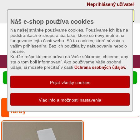
×
Neprihlásený užívateľ
Akcie
Náš e-shop používa cookies
Na našej stránke používame cookies. Používame ich iba na
podstránkach e-shopu a iba také, ktoré sú nevyhnutné na
Sviečky
fungovanie tejto časti webu. Sú to cookies, ktoré súvisia s
vašim prihlásením. Bez ich použitia by nakupovanie nebolo
možné.
Umelé
Keďže rešpektujeme právo na Vaše súkromie, chceme, aby
kvety
Úvod
Hlavná stránka
Prihlásenie
Registrácia
ste o tom boli informovaní. Ako používame Vaše osobné
údaje, si môžete prečítať v časti
Ochrana osobných údajov.
Záhradný
☰ Ponuka produktov
sortiment
Semená
a
Séria: Košieľka na krst, Hrozno - rôzne
osivá
farby
Chovateľské
potreby