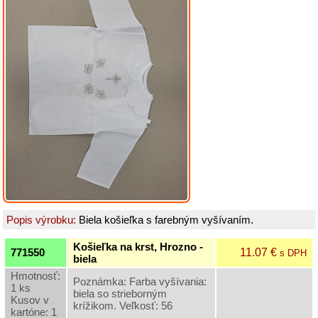
Grilovací
program
Papier
a
hygiena
Dekorácie
Domáce
potreby
Ostatný
rôzny
Popis výrobku:
Biela košieľka s farebným vyšívaním.
sortiment
Košieľka na krst, Hrozno -
11.07 €
771550
s DPH
biela
Vinárske
potreby
Hmotnosť:
Poznámka: Farba vyšívania:
a
1 ks
biela so strieborným
rôzne
Kusov v
krížikom. Veľkosť: 56
fľaše
kartóne: 1