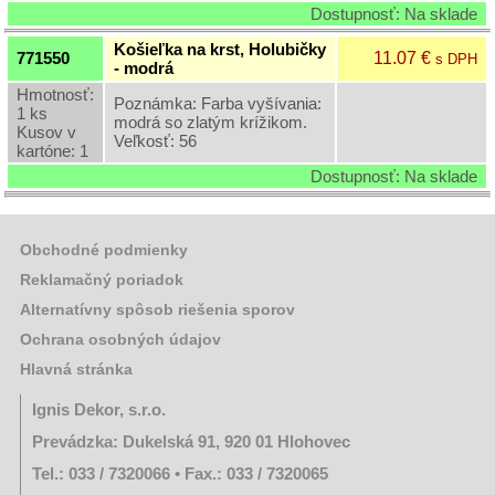
Dostupnosť: Na sklade
Krstové
košieľky
Košieľka na krst, Holubičky
11.07 €
771550
s DPH
- modrá
Podložky
Hmotnosť:
pod
Poznámka: Farba vyšívania:
1 ks
sviečky
modrá so zlatým krížikom.
Kusov v
Veľkosť: 56
kartóne: 1
Kvetinárske
Dostupnosť: Na sklade
potreby
-
bodce,
stuhy,
Obchodné podmienky
organzy,
celofány,
Reklamačný poriadok
Flore
Alternatívny spôsob riešenia sporov
Otravy,
Ochrana osobných údajov
insekticídy,
pasce,
Hlavná stránka
lapače
Ignis Dekor, s.r.o.
Zapaľovače
a
Prevádzka: Dukelská 91, 920 01 Hlohovec
zápalky
Tel.: 033 / 7320066 • Fax.: 033 / 7320065