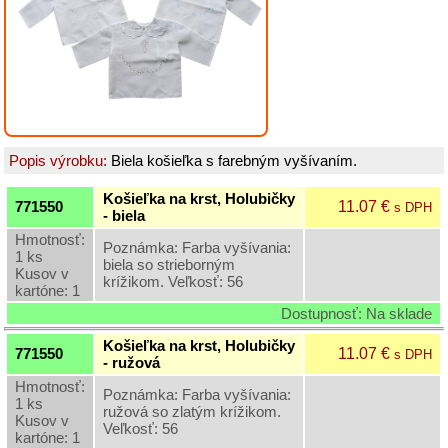
Grilovací
program
Papier
a
hygiena
Popis výrobku:
Biela košieľka s farebným vyšívaním.
Dekorácie
Košieľka na krst, Holubičky
11.07 €
771550
s DPH
- biela
Domáce
potreby
Hmotnosť:
Poznámka: Farba vyšívania:
1 ks
biela so strieborným
Kusov v
krížikom. Veľkosť: 56
Ostatný
kartóne: 1
rôzny
Dostupnosť: Na sklade
sortiment
Košieľka na krst, Holubičky
11.07 €
771550
s DPH
- ružová
Vinárske
Hmotnosť:
potreby
Poznámka: Farba vyšívania:
1 ks
a
ružová so zlatým krížikom.
Kusov v
rôzne
Veľkosť: 56
kartóne: 1
fľaše