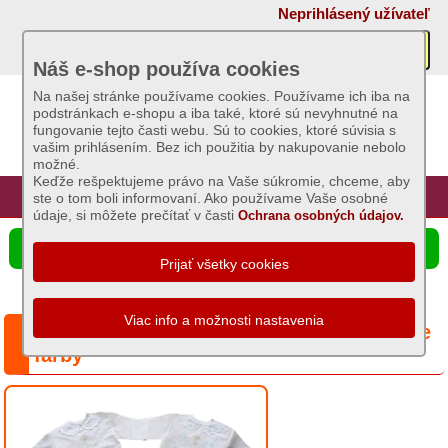
×
Neprihlásený užívateľ
Akcie
Náš e-shop používa cookies
Na našej stránke používame cookies. Používame ich iba na
podstránkach e-shopu a iba také, ktoré sú nevyhnutné na
Sviečky
fungovanie tejto časti webu. Sú to cookies, ktoré súvisia s
vašim prihlásením. Bez ich použitia by nakupovanie nebolo
možné.
Umelé
Keďže rešpektujeme právo na Vaše súkromie, chceme, aby
kvety
Úvod
Hlavná stránka
Prihlásenie
Registrácia
ste o tom boli informovaní. Ako používame Vaše osobné
údaje, si môžete prečítať v časti
Ochrana osobných údajov.
Záhradný
☰ Ponuka produktov
sortiment
Semená
a
Séria: Košieľka na krst, Holubičky - rôzne
osivá
farby
Chovateľské
potreby