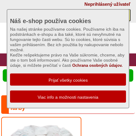
×
Neprihlásený užívateľ
Akcie
Náš e-shop používa cookies
Na našej stránke používame cookies. Používame ich iba na
podstránkach e-shopu a iba také, ktoré sú nevyhnutné na
Sviečky
fungovanie tejto časti webu. Sú to cookies, ktoré súvisia s
vašim prihlásením. Bez ich použitia by nakupovanie nebolo
možné.
Umelé
Keďže rešpektujeme právo na Vaše súkromie, chceme, aby
kvety
Úvod
Hlavná stránka
Prihlásenie
Registrácia
ste o tom boli informovaní. Ako používame Vaše osobné
údaje, si môžete prečítať v časti
Ochrana osobných údajov.
Záhradný
☰ Ponuka produktov
sortiment
Semená
a
Séria: Košieľka na krst, Anjelik - rôzne
osivá
farby
Chovateľské
potreby