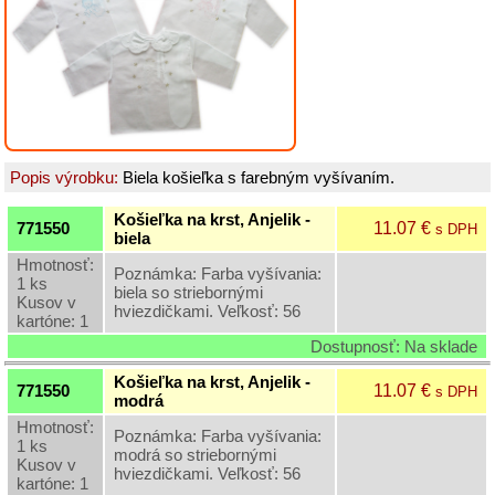
Grilovací
program
Papier
a
hygiena
Popis výrobku:
Biela košieľka s farebným vyšívaním.
Dekorácie
Košieľka na krst, Anjelik -
11.07 €
771550
s DPH
biela
Domáce
potreby
Hmotnosť:
Poznámka: Farba vyšívania:
1 ks
biela so striebornými
Kusov v
hviezdičkami. Veľkosť: 56
Ostatný
kartóne: 1
rôzny
Dostupnosť: Na sklade
sortiment
Košieľka na krst, Anjelik -
11.07 €
771550
s DPH
modrá
Vinárske
Hmotnosť:
potreby
Poznámka: Farba vyšívania:
1 ks
a
modrá so striebornými
Kusov v
rôzne
hviezdičkami. Veľkosť: 56
kartóne: 1
fľaše