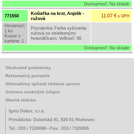
Dostupnosť: Na sklade
Krstové
košieľky
Košieľka na krst, Anjelik -
11.07 €
771550
s DPH
ružová
Podložky
Hmotnosť:
pod
Poznámka: Farba vyšívania:
1 ks
sviečky
ružová so striebornými
Kusov v
hviezdičkami. Veľkosť: 56
kartóne: 1
Kvetinárske
Dostupnosť: Na sklade
potreby
-
bodce,
stuhy,
Obchodné podmienky
organzy,
celofány,
Reklamačný poriadok
Flore
Alternatívny spôsob riešenia sporov
Otravy,
Ochrana osobných údajov
insekticídy,
pasce,
Hlavná stránka
lapače
Ignis Dekor, s.r.o.
Zapaľovače
a
Prevádzka: Dukelská 91, 920 01 Hlohovec
zápalky
Tel.: 033 / 7320066 • Fax.: 033 / 7320065