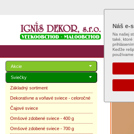
Náš e-s
Na našej s
také, ktoré
prihlásení
Keďže rešp
používame 
Akcie
Omšo
Sviečky
Základný sortiment
Dekoratívne a voňavé sviece - celoročné
Čajové sviece
Omšové zdobené sviece - 400 g
Omšové zdobené sviece - 700 g