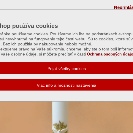
Neprihlá
hop používa cookies
tránke používame cookies. Používame ich iba na podstránkach e-shopu
 sú nevyhnutné na fungovanie tejto časti webu. Sú to cookies, ktoré súv
m. Bez ich použitia by nakupovanie nebolo možné.
ektujeme právo na Vaše súkromie, chceme, aby ste o tom boli informo
Vaše osobné údaje, si môžete prečítať v časti
Ochrana osobných údajo
vé 400 g zdobené - Duch Svätý - biely