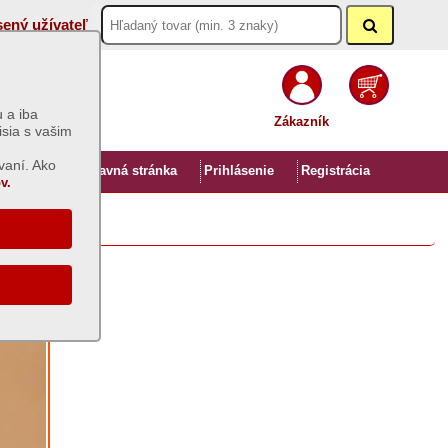
sený užívateľ
 a iba
Zákazník
isia s vašim
vaní. Ako
Úvod
Hlavná stránka
Prihlásenie
Registrácia
v.