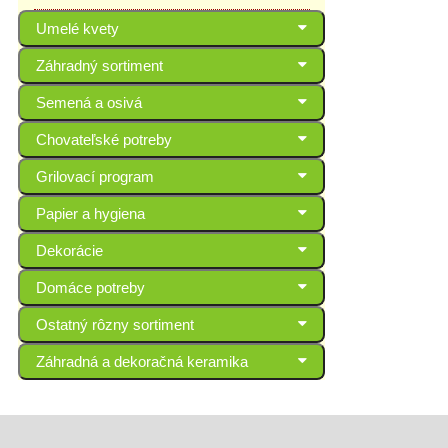
Umelé kvety
Záhradný sortiment
Semená a osivá
Chovateľské potreby
Grilovací program
Papier a hygiena
Dekorácie
Domáce potreby
Ostatný rôzny sortiment
Záhradná a dekoračná keramika