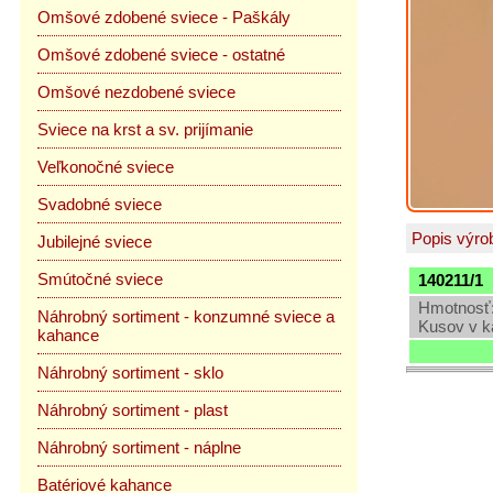
Omšové zdobené sviece - Paškály
Omšové zdobené sviece - ostatné
Omšové nezdobené sviece
Sviece na krst a sv. prijímanie
Veľkonočné sviece
Svadobné sviece
Popis výro
Jubilejné sviece
Smútočné sviece
140211/1
Hmotnosť:
Náhrobný sortiment - konzumné sviece a
Kusov v k
kahance
Náhrobný sortiment - sklo
Náhrobný sortiment - plast
Náhrobný sortiment - náplne
Batériové kahance