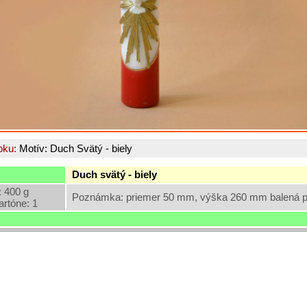
bku:
Motív: Duch Svätý - biely
Duch svätý - biely
 400 g
Poznámka: priemer 50 mm, výška 260 mm balená po
artóne: 1