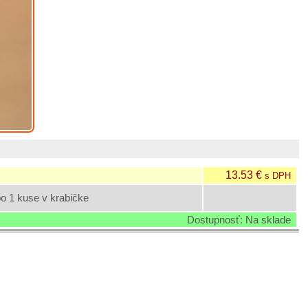
13.53 €
s DPH
 1 kuse v krabičke
Dostupnosť: Na sklade