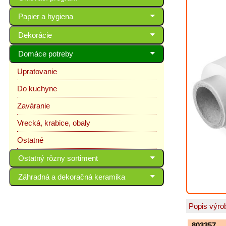
Papier a hygiena
Dekorácie
Domáce potreby
Upratovanie
Do kuchyne
Zaváranie
Vrecká, krabice, obaly
Ostatné
Ostatný rôzny sortiment
Záhradná a dekoračná keramika
Popis výro
803357