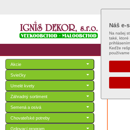
Náš e-s
Na našej s
také, ktoré
prihlásení
Keďže rešp
používame 
Akcie
Fóli
Sviečky
Umelé kvety
Záhradný sortiment
Semená a osivá
Chovateľské potreby
Grilovací program