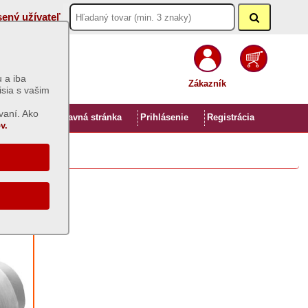
sený užívateľ
 a iba
Zákazník
isia s vašim
vaní. Ako
Úvod
Hlavná stránka
Prihlásenie
Registrácia
v.