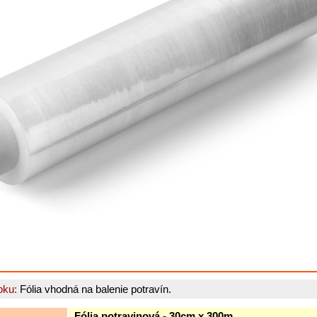
bku:
Fólia vhodná na balenie potravín.
Fólia potravinová - 30cm x 300m