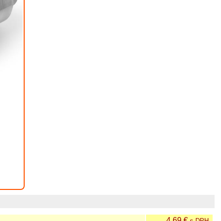
4.69 €
s DPH