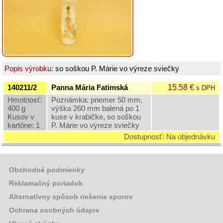
400
g
Omšové
zdobené
sviece
-
700
Popis výrobku:
so soškou P. Márie vo výreze sviečky
g
Omšové
15.58 €
140211/2
Panna Mária Fatimská
s DPH
zdobené
Hmotnosť:
Poznámka: priemer 50 mm,
sviece
400 g
výška 260 mm balená po 1
-
Kusov v
kuse v krabičke, so soškou
Paškály
kartóne: 1
P. Márie vo výreze sviečky
Dostupnosť: Na objednávku
Omšové
zdobené
sviece
-
Obchodné podmienky
ostatné
Reklamačný poriadok
Omšové
Alternatívny spôsob riešenia sporov
nezdobené
sviece
Ochrana osobných údajov
Sviece