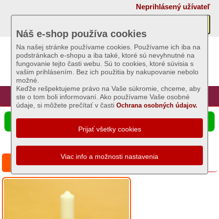
×
Neprihlásený užívateľ
Akcie
Náš e-shop používa cookies
Na našej stránke používame cookies. Používame ich iba na
podstránkach e-shopu a iba také, ktoré sú nevyhnutné na
Sviečky
fungovanie tejto časti webu. Sú to cookies, ktoré súvisia s
vašim prihlásením. Bez ich použitia by nakupovanie nebolo
Základný
možné.
sortiment
Keďže rešpektujeme právo na Vaše súkromie, chceme, aby
Úvod
Hlavná stránka
Prihlásenie
Registrácia
ste o tom boli informovaní. Ako používame Vaše osobné
Dekoratívne
údaje, si môžete prečítať v časti
Ochrana osobných údajov.
a
☰ Ponuka produktov
voňavé
sviece
-
celoročné
Panna Mária Fatimská
Čajové
sviece
Omšové
zdobené
sviece
-