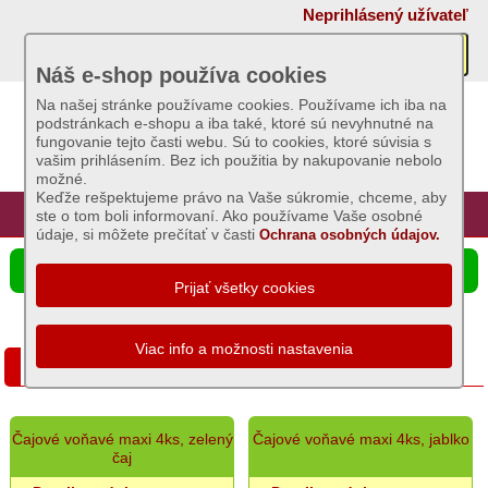
×
Neprihlásený užívateľ
Akcie
Náš e-shop používa cookies
Na našej stránke používame cookies. Používame ich iba na
podstránkach e-shopu a iba také, ktoré sú nevyhnutné na
Sviečky
fungovanie tejto časti webu. Sú to cookies, ktoré súvisia s
vašim prihlásením. Bez ich použitia by nakupovanie nebolo
Základný
možné.
sortiment
Keďže rešpektujeme právo na Vaše súkromie, chceme, aby
Úvod
Hlavná stránka
Prihlásenie
Registrácia
ste o tom boli informovaní. Ako používame Vaše osobné
Dekoratívne
údaje, si môžete prečítať v časti
Ochrana osobných údajov.
a
☰ Ponuka produktov
voňavé
sviece
-
celoročné
Čajové sviece
Čajové
sviece
Omšové
zdobené
Čajové voňavé maxi 4ks, zelený
Čajové voňavé maxi 4ks, jablko
sviece
čaj
-