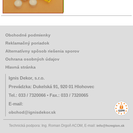
Obchodné podmienky
Reklamačný poriadok
Alternatívny spôsob riešenia sporov
Ochrana osobných údajov
Hlavná stránka
Ignis Dekor, s.r.o.
Prevádzka: Dukelská 91, 920 01 Hlohovec
Tel.: 033 / 7320066 • Fax.: 033 / 7320065
E-mail:
obchod@ignisdekor.sk
Technická podpora: Ing. Roman Drgoň ACOM, E-mail:
info@hcregion.sk