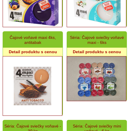
Semená
a
osivá
Chovateľské
potreby
Čajové voňavé maxi 4ks,
Séria: Čajové sviečky voňavé
antitabak
maxi - 6ks
Grilovací
Detail produktu s cenou
Detail produktu s cenou
program
Papier
a
hygiena
Dekorácie
Domáce
potreby
Séria: Čajové sviečky voňavé -
Séria: Čajové sviečky mini
Ostatný