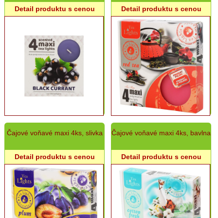
Náhrobný
Detail produktu s cenou
Detail produktu s cenou
sortiment
-
sklo
Náhrobný
sortiment
-
plast
Náhrobný
sortiment
-
náplne
Batériové
Čajové voňavé maxi 4ks, slivka
Čajové voňavé maxi 4ks, bavlna
kahance
Umelé
Detail produktu s cenou
Detail produktu s cenou
kvety
Záhradný
sortiment