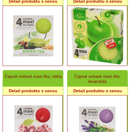
400
Detail produktu s cenou
Detail produktu s cenou
g
Omšové
zdobené
sviece
-
700
g
Omšové
zdobené
sviece
-
Paškály
Čajové voňavé maxi 4ks, višňa
Čajové voňavé maxi 4ks,
levanduľa
Omšové
zdobené
Detail produktu s cenou
Detail produktu s cenou
sviece
-
ostatné
Omšové
nezdobené
sviece
Sviece