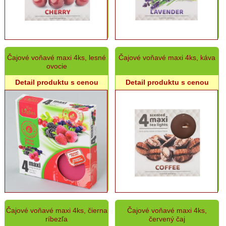
na
krst
a
sv.
prijímanie
Čajové voňavé maxi 4ks, lesné
Čajové voňavé maxi 4ks, káva
Veľkonočné
ovocie
sviece
Detail produktu s cenou
Detail produktu s cenou
Svadobné
sviece
Jubilejné
sviece
Smútočné
sviece
Náhrobný
sortiment
-
konzumné
sviece
a
Čajové voňavé maxi 4ks, čierna
Čajové voňavé maxi 4ks,
kahance
ríbezľa
červený čaj