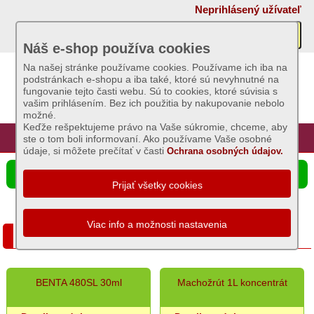
×
Neprihlásený užívateľ
Akcie
Náš e-shop používa cookies
Na našej stránke používame cookies. Používame ich iba na
podstránkach e-shopu a iba také, ktoré sú nevyhnutné na
Sviečky
fungovanie tejto časti webu. Sú to cookies, ktoré súvisia s
vašim prihlásením. Bez ich použitia by nakupovanie nebolo
možné.
Umelé
Keďže rešpektujeme právo na Vaše súkromie, chceme, aby
kvety
Úvod
Hlavná stránka
Prihlásenie
Registrácia
ste o tom boli informovaní. Ako používame Vaše osobné
údaje, si môžete prečítať v časti
Ochrana osobných údajov.
Záhradný
☰ Ponuka produktov
sortiment
Hnojivá
Postreky proti burinám
Postreky
proti
burinám
Postreky
BENTA 480SL 30ml
Machožrút 1L koncentrát
proti
škodcom