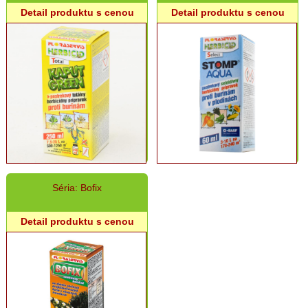
Hadice,
Detail produktu s cenou
Detail produktu s cenou
zavlažovanie,
vedrá
Podpory
pre
rastliny
Postrekovače,
rozprašovače
Rukavice
Viazací
materiál
Séria: Bofix
Pletivá,
ohradníky
Detail produktu s cenou
Ostatné
doplnky
Semená
a
osivá