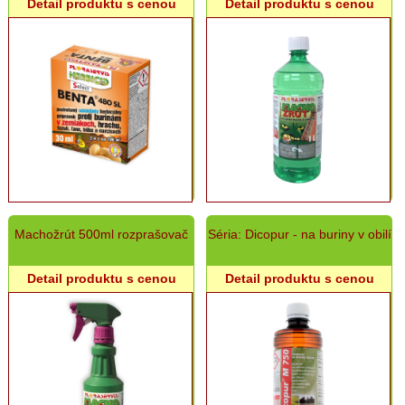
Detail produktu s cenou
Detail produktu s cenou
Postreky
proti
hubovým
chorobám
Postreky
-
ostatné
Zemina
a
substráty
Dekoračný
Machožrút 500ml rozprašovač
Séria: Dicopur - na buriny v obilí
kameň
Kôra
Detail produktu s cenou
Detail produktu s cenou
a
drevená
štiepka
Antuka
Kvetináče,
hrantíky,