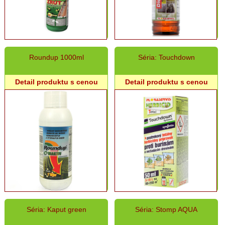
podmisky
Sadbovače,
minipareniská
Vyvýšené
záhony,
Roundup 1000ml
Séria: Touchdown
záhradné
boxy,
kompostéry
Detail produktu s cenou
Detail produktu s cenou
Sezónne
živé
kvety
-
sadenice
Záhradné
náradie,
metly,
lopaty
Drevenné
násady
na
Séria: Kaput green
Séria: Stomp AQUA
náradie