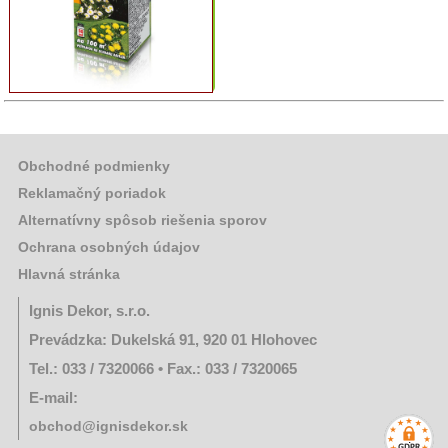
Chovateľské
potreby
Grilovací
program
Papier
Obchodné podmienky
a
Reklamačný poriadok
hygiena
Alternatívny spôsob riešenia sporov
Ochrana osobných údajov
Dekorácie
Hlavná stránka
Domáce
Ignis Dekor, s.r.o.
potreby
Prevádzka: Dukelská 91, 920 01 Hlohovec
Tel.: 033 / 7320066 • Fax.: 033 / 7320065
Ostatný
rôzny
E-mail:
sortiment
obchod@ignisdekor.sk